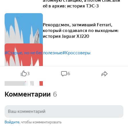
атомную станцию, а потом списали
её в архив: история ТЭС-3
Рекордсмен, затмивший Ferrari,
который создавался по выходным:
история Jaguar XJ220
#Старые, но не бесполезные
#Кроссоверы
3
6
Комментарии
6
Войдите
, чтобы комментировать