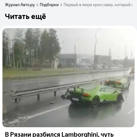
Журнал Авто.ру
Подборки
Первый в мире кроссовер, который поя
Читать ещё
В Рязани разбился Lamborghini, чуть