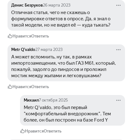
Денис Безруков
26 марта 2023
Отличная статья, чего не скажешь о 
формулировке ответов в опросе. Да, я знал о 
такой модели, но не видел её — куда тыкать?
Нравится
Ответить
Metr Q'valdo
27 марта 2023
А может вспомнить, ну так, в рамках 
импортозамещения, что был ГАЗ М61, который, 
пожалуй, задолго до пиндосов и проложил 
мостик между жыпами и легковушками?
Нравится
Ответить
Михаил
7 октября 2025
Metr Q'valdo, это был первый 
"комфортабельный внедорожник". Тем 
более, он был построен на базе Ford Y
Нравится
Ответить