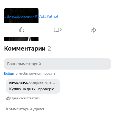
#Внедорожники
#УАЗ
#Patriot
2
Комментарии
2
Войдите
, чтобы комментировать
nikon70456
22 апреля 2020
Куплю на днях - проверю
Нравится
Ответить
Комментарий удален