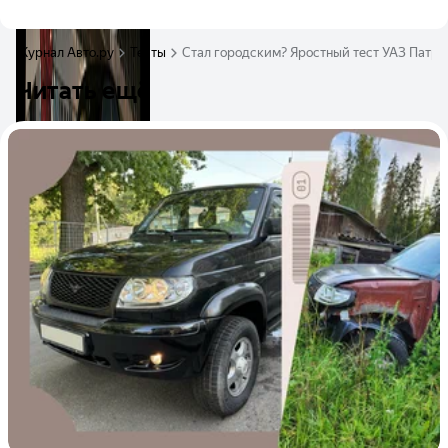
Журнал Авто.ру
Тесты
Стал городским? Яростный тест УАЗ Патри
Читать ещё