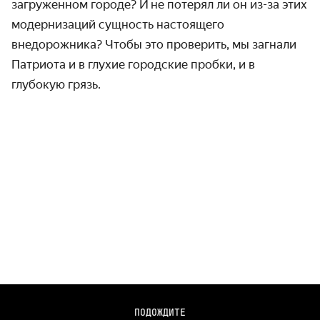
загружен­ном городе? И не потерял ли он из-за этих
модерни­заций сущность настоящего
внедорожника? Чтобы это проверить, мы загнали
Патриота и в глухие городские пробки, и в
глубокую грязь.
— Наш Телеграм-канал https://ttttt.me/carsnosleep — Audi
ПОДОЖДИТЕ
RS4: стал идеальным с мотором от Porsche?