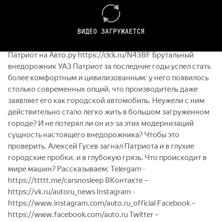
https://youtu.be/qlBBuif3gc0 — Уже не бу-бу-бу? Subaru
Impreza WRX STI https://youtu.be/thXvfQ7eRUY — Dodge
ВИДЕО ЗАГРУЖАЕТСЯ
Challenger Hellcat: адская кошка или ведьма?
https://youtu.be/vbgzQsrh7Ms — Объявления с УАЗ
Патриот на Авто.ру https://clck.ru/N43BF Брутальный
внедорожник УАЗ Патриот за последние годы успел стать
более комфортным и цивилизованным: у него появилось
столько современных опций, что производитель даже
заявляет его как городской автомобиль. Неужели с ним
действительно стало легко жить в большом загруженном
городе? И не потерял ли он из-за этих модернизаций
сущность настоящего внедорожника? Чтобы это
проверить, Алексей Гусев загнал Патриота и в глухие
городские пробки, и в глубокую грязь. Что происходит в
мире машин? Рассказываем: Telergam -
https://ttttt.me/carsnosleep ВКонтакте –
https://vk.ru/autoru_news Instagram -
https://www.instagram.com/auto.ru_official Facebook –
https://www.facebook.com/auto.ru Twitter –