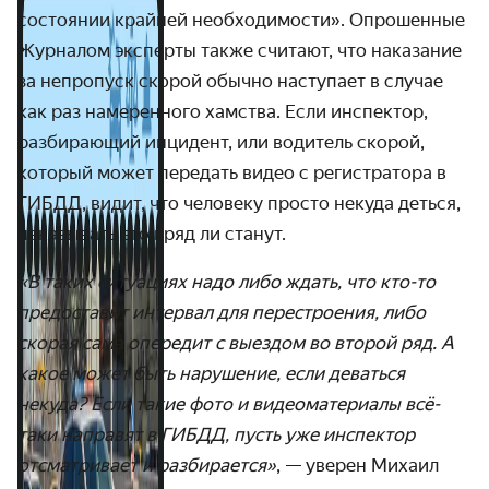
состоянии крайней необходимости».
Опрошенные
Журналом эксперты также считают, что наказание
за непропуск скорой обычно наступает в случае
как раз намеренного хамства. Если инспектор,
разбирающий инцидент, или водитель скорой,
который может передать видео с регистратора в
ГИБДД, видит, что человеку просто некуда деться,
наказывать его вряд ли станут.
«В таких ситуациях надо либо ждать, что кто-то
предоставит интервал для перестроения, либо
скорая сама опередит с выездом во второй ряд. А
какое может быть нарушение, если деваться
некуда? Если такие фото и видеоматериалы всё-
таки направят в ГИБДД, пусть уже инспектор
отсматривает и разбирается»
, — уверен Михаил