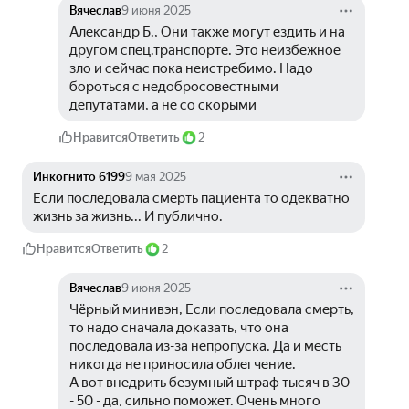
Вячеслав
9 июня 2025
Александр Б., Они также могут ездить и на 
другом спец.транспорте. Это неизбежное 
зло и сейчас пока неистребимо. Надо 
бороться с недобросовестными 
депутатами, а не со скорыми
Нравится
Ответить
2
Инкогнито 6199
9 мая 2025
Если последовала смерть пациента то одекватно 
жизнь за жизнь... И публично. 
Нравится
Ответить
2
Вячеслав
9 июня 2025
Чёрный минивэн, Если последовала смерть, 
то надо сначала доказать, что она 
последовала из-за непропуска. Да и месть 
никогда не приносила облегчение.
А вот внедрить безумный штраф тысяч в 30 
- 50 - да, сильно поможет. Очень много 