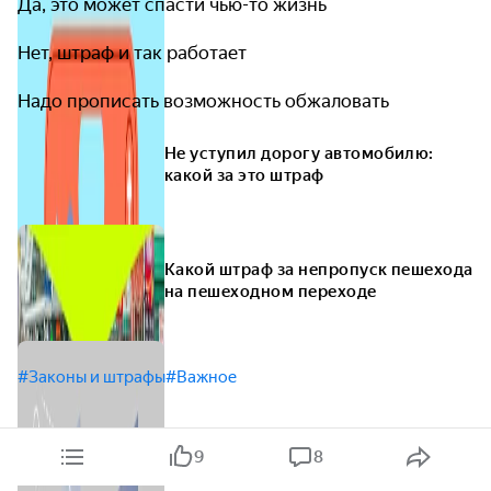
Да, это может спасти чью-то жизнь
Нет, штраф и так работает
Надо прописать возможность обжаловать
Не уступил дорогу автомобилю:
какой за это штраф
Какой штраф за непропуск пешехода
на пешеходном переходе
#Законы и штрафы
#Важное
9
8