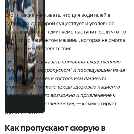
Никитин.
Стоит также учитывать, что для водителей в
ситуациях со скорой существует и уголовное
наказание, и оно неминуемо наступит, если что-то
случится с пациентом машины, которая не смогла
проехать из-за препятствия.
«Если удастся доказать причинно-следственную
связь между "непропуском" и последующим из-за
затяжки по времени состоянием пациента
(причинение тяжкого вреда здоровью пациента
или его гибель), то возможно и привлечение к
уголовной ответственности»
, — комментирует
юрист Никитин.
Как пропускают скорую в