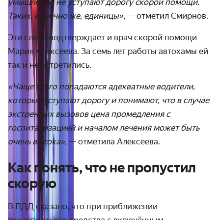
умышленно не уступают дорогу скорой помощи.
Таких, конечно же, единицы»
, — отметил Смирнов.
Эти слова подтверждает и врач скорой помощи
Мария Алексеева. За семь лет работы автохамы ей
так и не встретились.
«Чаще всего попадаются адекватные водители,
которые уступают дорогу и понимают, что в случае
экстренных вызовов цена промедления с
госпитализацией и началом лечения может быть
очень высока»,
— отметила Алексеева.
Как понять, что не пропустил
скорую
В ПДД сказано, что при приближении