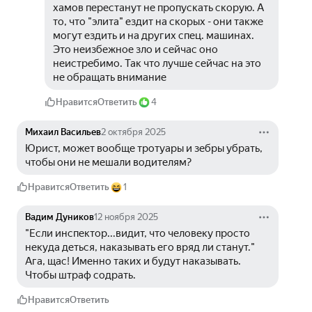
хамов перестанут не пропускать скорую. А 
то, что "элита" ездит на скорых - они также 
могут ездить и на других спец. машинах. 
Это неизбежное зло и сейчас оно 
неистребимо. Так что лучше сейчас на это 
не обращать внимание
Нравится
Ответить
4
Михаил Васильев
2 октября 2025
Юрист, может вообще тротуары и зебры убрать, 
чтобы они не мешали водителям?
Нравится
Ответить
1
Вадим Дуников
12 ноября 2025
"Если инспектор...видит, что человеку просто 
некуда деться, наказывать его вряд ли станут." 
Ага, щас! Именно таких и будут наказывать. 
Чтобы штраф содрать.
Нравится
Ответить