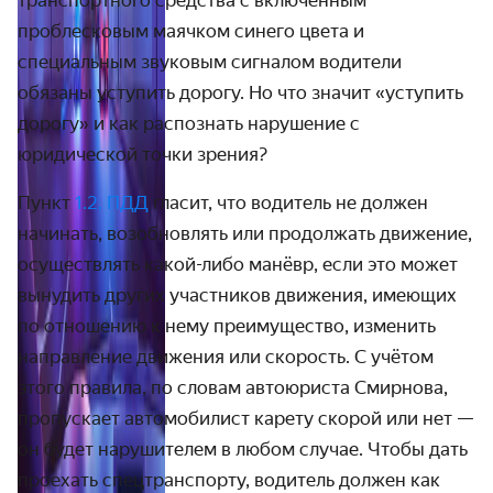
транспортного средства с включённым
проблесковым маячком синего цвета и
специальным звуковым сигналом водители
обязаны уступить дорогу. Но что значит «уступить
дорогу» и как распознать нарушение с
юридической точки зрения?
Пункт
1.2. ПДД
гласит, что водитель не должен
начинать, возобновлять или продолжать движение,
осуществлять какой-либо манёвр, если это может
вынудить других участников движения, имеющих
по отношению к нему преимущество, изменить
направление движения или скорость. С учётом
этого правила, по словам автоюриста Смирнова,
пропускает автомобилист карету скорой или нет —
он будет нарушителем в любом случае. Чтобы дать
проехать спецтранспорту, водитель должен как