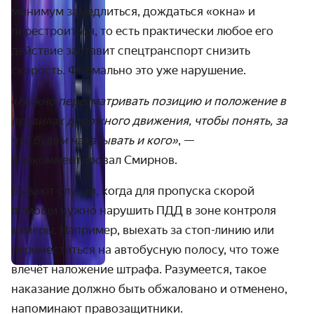
минимум замедлиться, дождаться «окна» и
перестроиться, то есть практически любое его
действие заставит спецтранспорт снизить
скорость. Формально это уже нарушение.
«
Нужно пересматривать позицию и положение в
правилах дорожного движения, чтобы понять, за
что будем наказывать и кого»
, —
прокомментировал Смирнов.
Бывают случаи, когда для пропуска скорой
помощи нужно нарушить ПДД в зоне контроля
камеры. Например, выехать за стоп-линию или
переместиться на автобусную полосу, что тоже
влечёт наложение штрафа. Разумеется, такое
наказание должно быть обжаловано и отменено,
напоминают правозащитники.