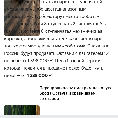
агрегат будет работать в паре с
5-ступен
­­чатой
«механикой» либо шести­­диа­пазонным
«автоматом». Турбо­мотору вместо «робота»
теперь полага­ется
8-ступен
­чатый «автомат» Aisin
(как у Karoq) или
6-ступен
­­­чатая механиче­ская
коробка, а топовый двигатель работает в паре
только с семиступен­чатым «роботом». Сначала в
России будут продавать Октавии с двигателем 1,4
по цене от
1 398 000 ₽.
Цена базовой версии,
которая появится в продаже позже, будет чуть
ниже — от
1 338 000 ₽
.
Перепрошилась: смотрим на новую
Skoda Octavia и сравниваем
со старой