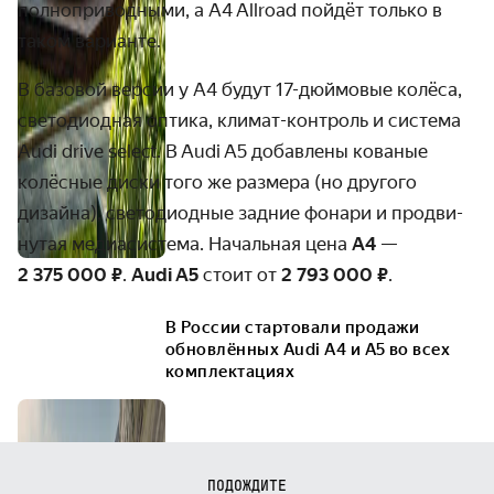
полно­приводными, а A4 Allroad пойдёт только в
таком варианте.
В базовой версии у A4 будут
17-дюймо
­­вые колёса,
свето­­диодная оптика, климат-контроль и система
Audi drive select. В Audi A5 добавлены кованые
колёсные диски того же размера (но другого
дизайна), свето­­диодные задние фонари и продви­
нутая медиа­­система. Начальная цена
A4
—
2 375 000 ₽
.
Audi A5
стоит от
2 793 000 ₽
.
В России стартовали продажи
обновлённых Audi A4 и A5 во всех
комплектациях
ПОДОЖДИТЕ