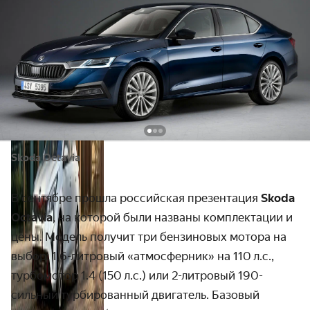
Skoda Octavia
В сентябре прошла российская презентация
Skoda
Octavia
, на которой были названы комп­лектации и
цены. Модель получит три бензиновых мотора на
выбор: 1,6-литровый «атмо­сферник» на 110 л.с.,
турбо­мотор 1.4 (150 л.с.) или
2-литро
­­вый 190-
сильный турбиро­ванный двигатель. Базовый