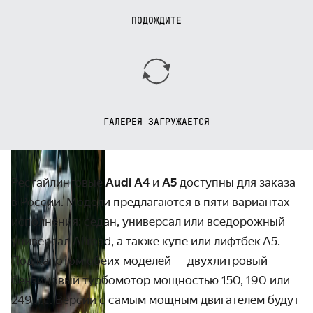
ПОДОЖДИТЕ
ГАЛЕРЕЯ ЗАГРУЖАЕТСЯ
Рестайлинговые
Audi A4
и
A5
доступны для заказа
в России. Модели пред­лагаются в пяти вариантах
испол­нения: седан, универсал или вседорожный
универсал Allroad, а также купе или лифтбек A5.
Под капотом обеих моделей — двух­литровый
бензиновый турбо­мотор мощностью 150, 190 или
249 л.с. Версии с самым мощным двигателем будут