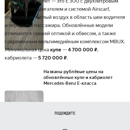
Базовый кабриолет — это E 300 с двух­­литровым
249-сильным двигателем и системой Airscarf,
подводящая тёплый воздух в область шеи водителя
и переднего пассажира. Обнов­лённые модели
отличаются свежей оптикой и обвесом, а также
современным мульти­­медийным комплексом MBUX.
Минимальная цена
купе
—
4 700 000 ₽
,
кабриолета —
5 720 000 ₽
.
Названы рублёвые цены на
обновлённые купе и кабриолет
Mercedes-Benz E-класса
ПОДОЖДИТЕ