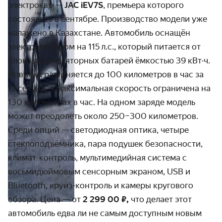
электрокар —
JAC iEV7S
, премьера которого
состоялась в сентябре. Производ­ство модели уже
налажено в Казах­стане. Автомобиль оснащён
электро­мотором на 115 л.с., который питается от
блока аккуму­ляторных батарей ёмкостью 39 кВт·ч.
Новинка разгоняется до 100 кило­метров в час за
12 секунд, а максимальная скорость ограни­чена на
130 кило­метрах в час. На одном заряде модель
может преодолеть около 250–300 кило­метров.
Среди опций — свето­диодная оптика, четыре
стекло­­подъёмника, пара подушек безопас­­ности,
климат-контроль, мульти­медийная система с
восьми­­дюймовым сенсорным экраном, USB и
Bluetooth, круиз-контроль и камеры кругового
обзора. Цена — от
2 299 00 ₽,
что делает этот
авто­мобиль едва ли не самым доступным новым