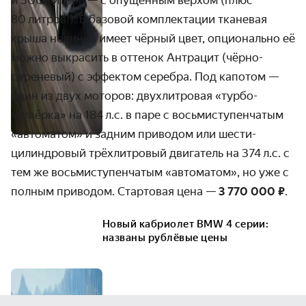
80 литров!). В базовой комп­лектации тканевая
крыша новинки имеет чёрный цвет, опционально её
можно выкрасить в оттенок Антрацит (чёрно-
сиреневый) с эффектом серебра. Под капотом —
один из двух моторов: двух­литровая «турбо­
четвёрка» на 184 л.с. в паре с восьми­ступен­­чатым
«автоматом» и задним приводом или шести­­
цилиндровый трёх­литровый двигатель на 374 л.с. с
тем же восьми­ступен­чатым «автоматом», но уже с
полным приводом. Стартовая цена —
3 770 000 ₽
.
Новый кабриолет BMW 4 серии:
названы рублёвые цены