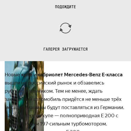
ПОДОЖДИТЕ
ГАЛЕРЕЯ ЗАГРУЖАЕТСЯ
Новые
купе
и
кабриолет
Mercedes-Benz
E-класса
вышли на россий­ский рынок и обзавелись
рублёвым ценником. Тем не менее, ждать
заказанный автомобиль придётся не меньше трёх
месяцев: машины будут постав­ляться из Германии.
Базовая версия купе — полно­­приводная E 200 с
двух­­литровым 197-сильным турбо­­мотором.