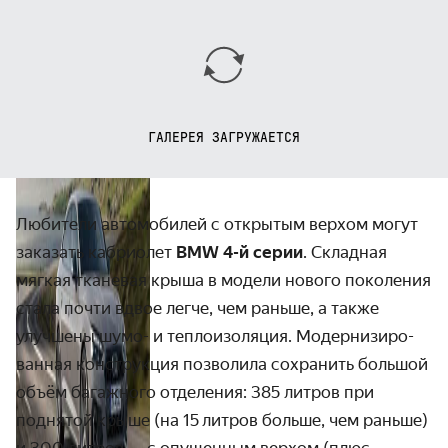
ГАЛЕРЕЯ ЗАГРУЖАЕТСЯ
Любители автомобилей с открытым верхом могут
заказать кабри­олет
BMW
4-й
серии
. Складная
мягкая тканевая крыша в модели нового поколения
стала почти вдвое легче, чем раньше, а также
улучшены шумо- и тепло­изоляция. Модерни­зиро­
ванная конструкция позволила сохранить большой
объём багажного отделения: 385 литров при
поднятой крыше (на 15 литров больше, чем раньше)
и 300 литров — с опущенным верхом (плюс