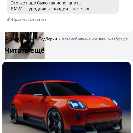
Это же надо было так испоганить 
BMW......уродливые ноздри....нет слов
Нравится
Ответить
Журнал Авто.ру
Подборки
Автомобильные новинки октября для 
Читать ещё