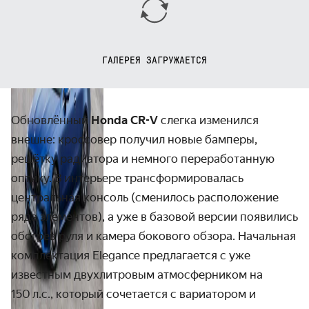
ГАЛЕРЕЯ ЗАГРУЖАЕТСЯ
Обновлённый
Honda CR-V
слегка изменился
внешне: кроссовер получил новые бамперы,
решётку радиатора и немного перера­ботанную
оптику. В интерьере транс­формиро­валась
центральная консоль (сменилось распо­ложение
ряда элементов), а уже в базовой версии появились
обогрев руля и камера бокового обзора. Начальная
комп­лектация Elegance пред­лага­ется с уже
известным двух­­литровым атмо­сферником на
150 л.с., который сочетается с вариатором и