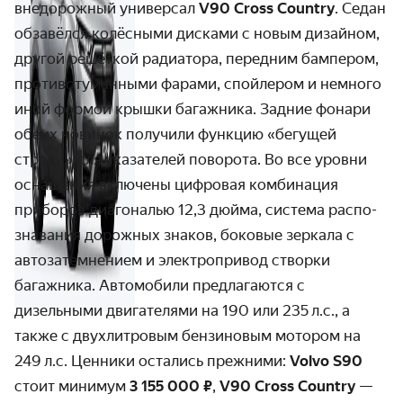
внедорожный универсал
V90 Cross Country
. Седан
обзавёлся колёсными дисками с новым дизайном,
другой решёткой радиатора, передним бампером,
противо­­туманными фарами, спойлером и немного
иной формой крышки багажника. Задние фонари
обеих новинок получили функцию «бегущей
строки» для указателей поворота. Во все уровни
оснащения включены цифровая комби­нация
приборов диагональю 12,3 дюйма, система распо­­
знавания дорожных знаков, боковые зеркала с
авто­затем­­нением и электро­­привод створки
багажника. Авто­мобили пред­лагаются с
дизельными двига­телями на 190 или 235 л.с., а
также с двух­литровым бензиновым мотором на
249 л.с. Ценники остались прежними:
Volvo S90
стоит минимум
3 155 000 ₽
,
V90 Cross Country
—