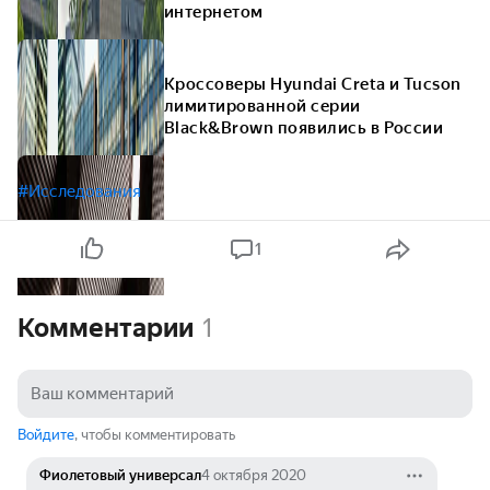
интернетом
Кроссоверы Hyundai Creta и Tucson
лимитированной серии
Black&Brown появились в России
#Исследования
1
Комментарии
1
Войдите
, чтобы комментировать
Фиолетовый универсал
4 октября 2020