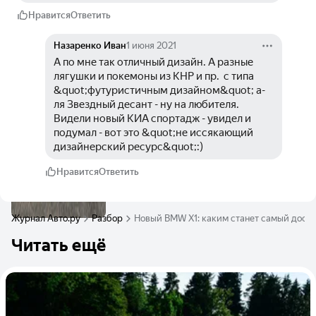
Нравится
Ответить
Назаренко Иван
1 июня 2021
А по мне так отличный дизайн. А разные 
лягушки и покемоны из КНР и пр.  с типа 
&quot;футуристичным дизайном&quot; а-
ля Звездный десант - ну на любителя. 
Видели новый КИА спортадж - увидел и 
подумал - вот это &quot;не иссякающий 
дизайнерский ресурс&quot;:)
Нравится
Ответить
Журнал Авто.ру
Разбор
Новый BMW X1: каким станет самый дост
Читать ещё