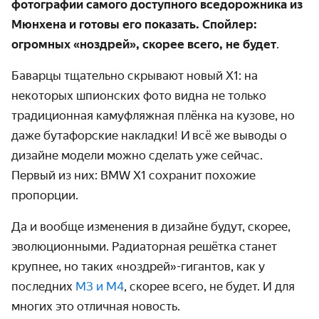
фото­графии самого доступного вседорожника из
Мюнхена и готовы его показать. Спойлер:
огромных «ноздрей», скорее всего, не будет
.
Баварцы тщательно скрывают новый Х1: на
некоторых шпионских фото видна не только
традици­онная камуфляжная плёнка на кузове, но
даже бутафорские накладки! И всё же выводы о
дизайне модели можно сделать уже сейчас.
Первый из них: BMW X1 сохранит похожие
пропорции.
Да и вообще изменения в дизайне будут, скорее,
эволюци­онными. Радиаторная решётка станет
крупнее, но таких «ноздрей»-гигантов, как у
последних
M3 и M4
, скорее всего, не будет. И для
многих это отличная новость.