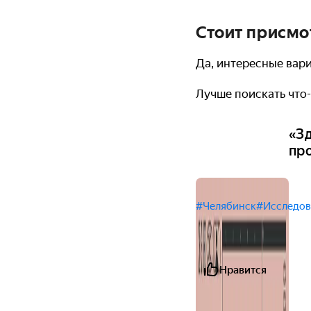
Стоит присмо
Да, интересные вар
Лучше поискать что
«З
пр
#Челябинск
#Исследов
Нравится