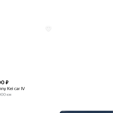
00 ₽
mny Kei car IV
 000 км