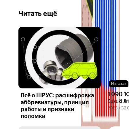
Читать ещё
Ещё 6
фото
На заказ
1 090 1
Всё о ШРУС: расшифровка
Suzuki Ji
аббревиатуры, принцип
2023 / 32
работы и признаки
поломки