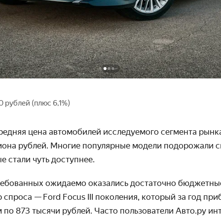
0 рублей (плюс 6,1%)
редняя цена автомобилей исследуемого сегмента рынка
лиона рублей. Многие популярные модели подорожали с
ые стали чуть доступнее.
ребованных ожидаемо оказались достаточно бюджетны
 спроса — Ford Focus III поколения, который за год пр
 по 873 тысячи рублей. Часто пользователи Авто.ру ин