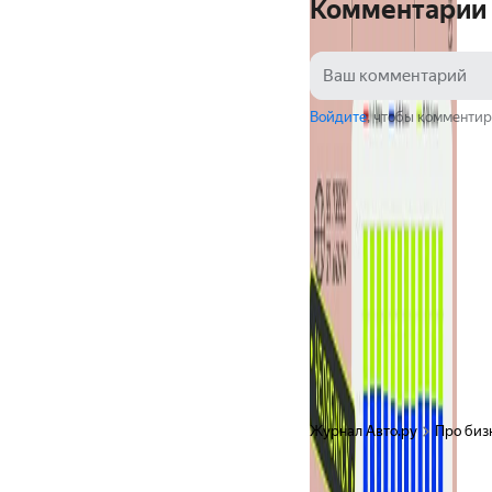
Комментарии
Войдите
, чтобы комментир
Журнал Авто.ру
Про биз