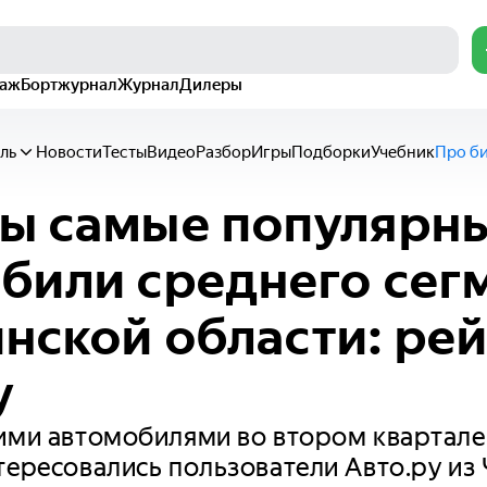
раж
Бортжурнал
Журнал
Дилеры
ль
Новости
Тесты
Видео
Разбор
Игры
Подборки
Учебник
Про б
ы самые популярн
били среднего сегм
нской области: ре
у
ими автомобилями во втором квартале
тересовались пользователи Авто.ру из