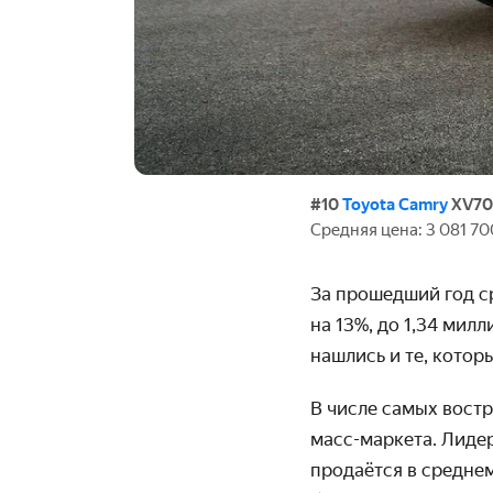
#10
Toyota Camry
XV70
Средняя цена: 3 081 70
За прошедший год с
на 13%, до 1,34 мил
нашлись и те, котор
В числе самых вост
масс-маркета. Лидер
продаётся в среднем