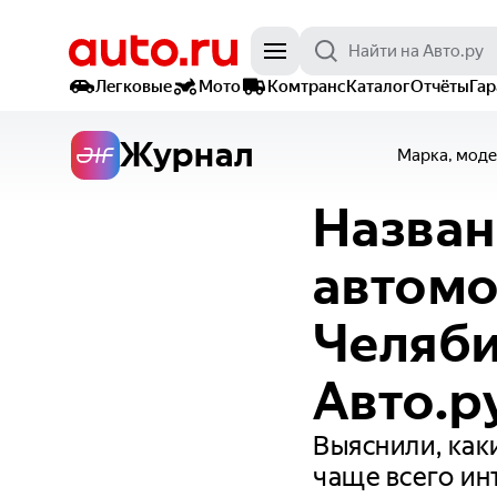
Легковые
Мото
Комтранс
Каталог
Отчёты
Га
Журнал
Марка, моде
Назван
автомо
Челяби
Авто.р
Выяснили, как
чаще всего ин