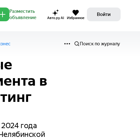
Разместить
Войти
объявление
Авто.ру AI
Избранное
изнес
Поиск по журналу
ые
ента в
йтинг
 2024 года
 Челябинской