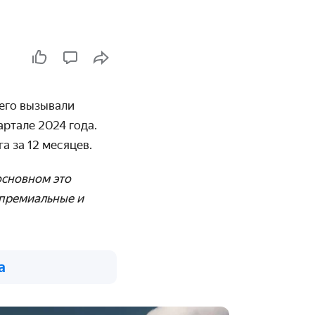
сего вызывали
ртале 2024 года.
а за 12 месяцев.
основном это
 премиальные и
а