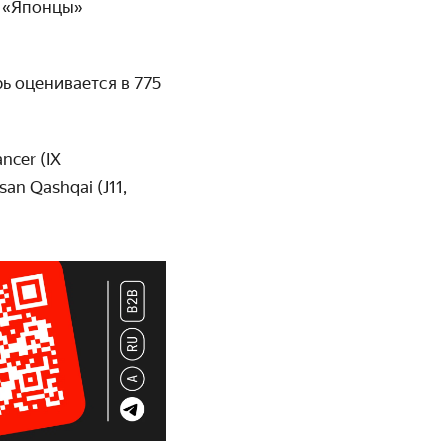
. «Японцы»
.
рь оценивается в 775
ncer (IX
an Qashqai (J11,