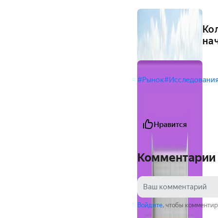
Ко
на
#Рынок
#Исследовани
Нравится
Комментарии
Войдите
, чтобы комментир