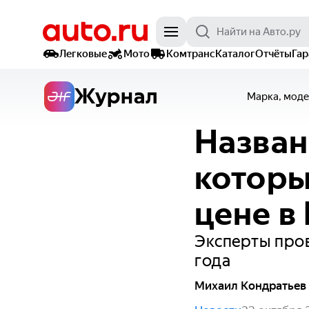
Легковые
Мото
Комтранс
Каталог
Отчёты
Га
Журнал
Марка, моде
Назван
которы
цене в
Эксперты пров
года
Михаил Кондратьев