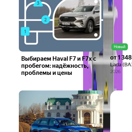
Новый
от
1 34
Выбираем Haval F7 и F7x с
Lada (ВАЗ
пробегом: надёжность,
2026
проблемы и цены