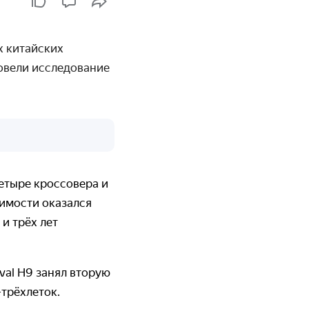
х китайских
ровели исследование
етыре кроссовера и
имости оказался
 и трёх лет
val H9 занял вторую
-трёхлеток.