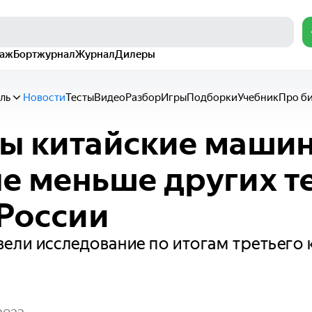
раж
Бортжурнал
Журнал
Дилеры
ль
Новости
Тесты
Видео
Разбор
Игры
Подборки
Учебник
Про б
ы китайские маши
е меньше других т
 России
ели исследование по итогам третьего 