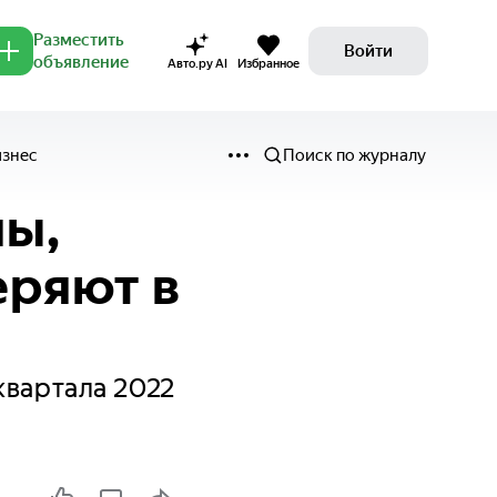
Разместить
Войти
объявление
Авто.ру AI
Избранное
изнес
Поиск по журналу
ны,
еряют в
квартала 2022