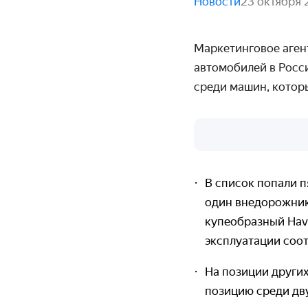
Новости
23 октября 
Маркетинговое аге
автомобилей в Росси
среди машин, которы
В список попали 
один внедорожник
купеобразный Haval
эксплуатации соо
На позиции других
позицию среди дв