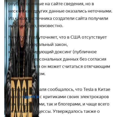
опубликованные на сайте сведения, но в
нескольких других данные оказались неточными.
Из какого источника создатели сайта получили
информацию, неизвестно.
New York Post уточняет, что в США отсутствует
единый федеральный закон,
криминализирующий доксинг (публичное
раскрытие персональных данных без согласия
человека), хотя он может считаться отягчающим
обстоятельством.
В середине февраля сообщалось, что
Tesla в Китае
активно
судится
с критиками своих электрокаров
— как владельцами, так и блогерами, и чаще всего
выигрывает процессы. Утверждалось также о