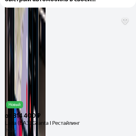
Новый
от
814 400 ₽
Lada (ВАЗ) Granta I Рестайлинг
2026