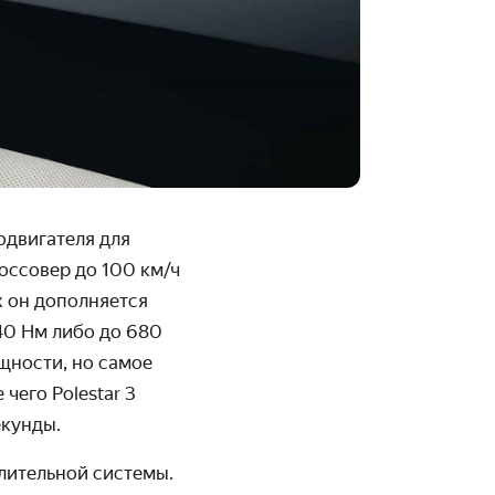
одвигателя для
россовер до 100 км/ч
х он дополняется
740 Нм либо до 680
ощности, но самое
 чего Po
l
estar 3
екунды.
лительной системы.