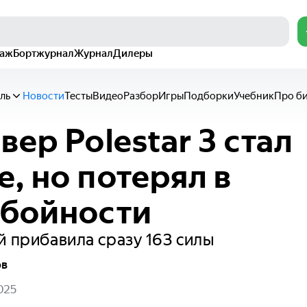
раж
Бортжурнал
Журнал
Дилеры
ль
Новости
Тесты
Видео
Разбор
Игры
Подборки
Учебник
Про б
вер Polestar 3 стал
, но потерял в
обойности
й прибавила сразу 163 силы
ов
025