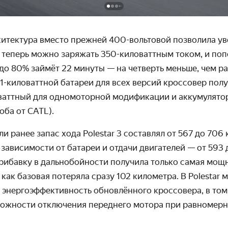
хитектура вместо прежней 400-вольтовой позволила ув
 3 теперь можно заряжать 350-киловаттным током, и по
 до 80% займёт 22 минуты — на четверть меньше, чем ра
1-киловаттной батареи для всех версий кроссовер пол
оваттный для одномоторной модификации и аккумулятор
оба от CATL).
и ранее запас хода Polestar 3 составлял от 567 до 706
 зависимости от батареи и отдачи двигателей — от 593
рибавку в дальнобойности получила только самая мощ
а как базовая потеряла сразу 102 километра. В Polestar
энергоэффективность обновлённого кроссовера, в том 
ожности отключения переднего мотора при равномер