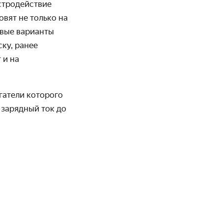
ыстродействие
овят не только на
новые варианты
ку, ранее
 и на
игатели которого
 зарядный ток до