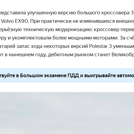
представила улучшенную версию большого кроссовера 3
 Volvo EX90. При практически
не изменившихся
внешно
 серьёзную техническую модернизацию: кроссовер пере
уру и укомплектовали более мощными моторами. За сч
атарей
запас хода некоторых версий
Polestar 3 уменьш
ют в нынешнем году, дебютным рынком станет Великоб
твуйте в Большом экзамене ПДД и выигрывайте автом