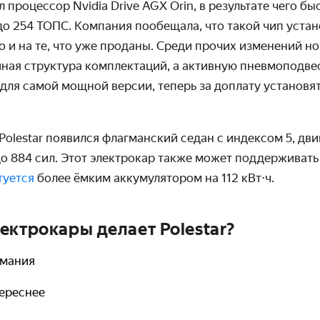
л процессор Nvidia
Drive AGX Orin, в результате чего б
до 254 ТОПС. Компания пообещала, что такой чип устан
 но и на те, что уже проданы. Среди прочих изменений 
иная структура комплектаций, а активную пневмоподвес
для самой мощной версии, теперь за доплату установят
 Polestar появился флагманский седан с индексом 5
, дв
о 884 сил. Этот электрокар также может поддерживать
туется
более ёмким аккумулятором на 112 кВт
⋅
ч.
ектрокары делает Polestar?
имания
тереснее