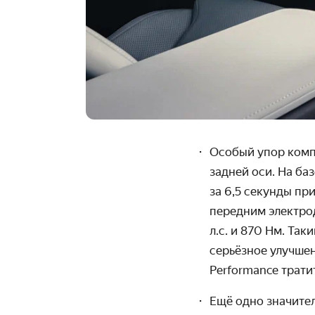
Особый упор комп
задней оси.
На баз
за 6,5 секунды пр
передним электрод
л.с. и 870 Нм. Та
серьёзное улучшен
Performance тратит
Ещё одно значите