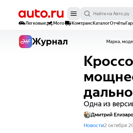
Легковые
Мото
Комтранс
Каталог
Отчёты
Га
Журнал
Марка, моде
Кроссо
мощнее
дальн
Одна из верси
Дмитрий Елизар
Новости
2 октября 2