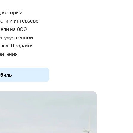
, который
сти и интерьере
вели на 800-
ёт улучшенной
ился. Продажи
ритания.
обиль