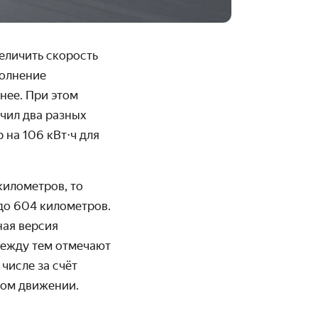
еличить скорость
полнение
нее. При этом
учил два разных
 на 106 кВт
⋅
ч для
 километров, то
 до 604 километров.
ная версия
 между тем отмечают
числе за счёт
ном движении.