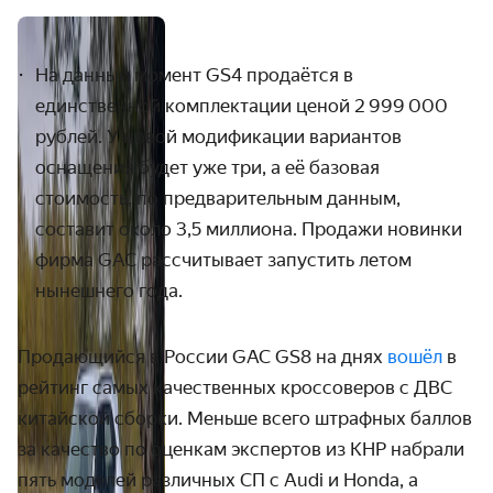
На данный момент GS4
продаётся в
единственной комплектации ценой 2 999
000
рублей. У новой модификации вариантов
оснащения будет уже три, а её базовая
стоимость, по предварительным данным,
составит около 3,5 миллиона. Продажи
новинки
фирма GAC рассчитывает запустить летом
нынешнего года.
Продающийся в России
GAC GS8 на днях
вошёл
в
рейтинг самых качественных кроссоверов с ДВС
китайской сборки. Меньше всего штрафных баллов
за качество по оценкам экспертов из КНР набрали
пять моделей различных СП с Audi и Honda, а