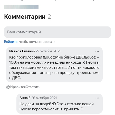
Комментарии
2
Войдите
, чтобы комментировать
Иванов Евгений
25 октября 2021
Кто проголосовал &quot;Мне ближе ДВС&quot; – 
100% на эльмобилях не ездили никогда :-) Ребята, 
там такая динамика со старта... И почти никакого 
обслуживания – они в разы проще устроены, чем 
с ДВС.
Нравится
Ответить
Анна Е.
26 октября 2021
Не дави на людей :D Этож столько вещей 
нужно переосмыслить и принять :D