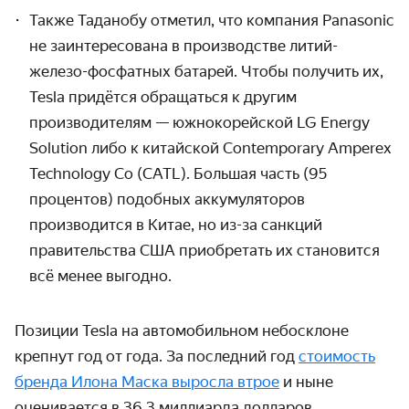
Также Таданобу отметил, что компания Panasonic
не заинтересо­вана в производ­стве литий-
железо-фосфатных батарей. Чтобы получить их,
Tesla придётся обращаться к другим
производителям — южнокорейской LG Energy
Solution либо к китайской Contemporary Amperex
Technology Co (CATL). Большая часть (95
процентов) подобных аккумуляторов
производится в Китае, но из-за санкций
правительства США приобретать их становится
всё менее выгодно.
Позиции Tesla на автомобильном небосклоне
крепнут год от года. За последний год
стоимость
бренда Илона Маска выросла втрое
и ныне
оценивается в 36,3 миллиарда долларов.