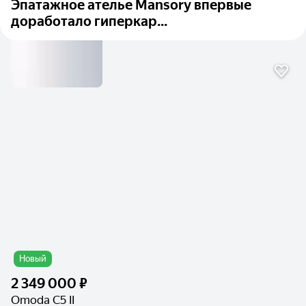
Эпатажное ателье Mansory впервые
доработало гиперкар...
Новый
2 349 000 ₽
Omoda C5 II