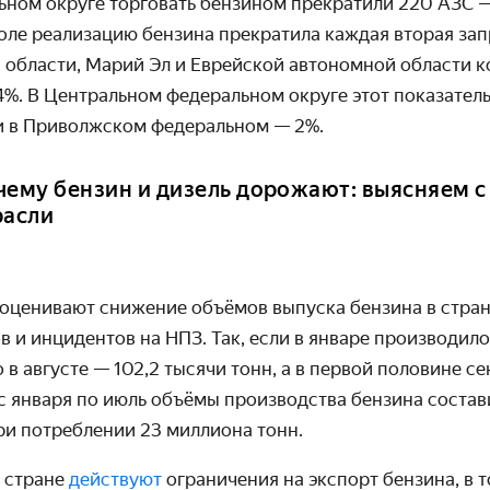
ном округе торговать бензином прекратили 220 АЗС —
оле реализацию бензина прекратила каждая вторая за
 области, Марий Эл и Еврейской автономной области 
4%. В Центральном федеральном округе этот показатель 
и в Приволжском федеральном — 2%.
чему бензин и дизель дорожают: выясняем с
расли
оценивают снижение объёмов выпуска бензина в стране
 и инцидентов на НПЗ. Так, если в январе производило
о в августе — 102,2 тысячи тонн, а в первой половине с
 с января по июль объёмы производства бензина состав
ри потреблении 23 миллиона тонн.
 стране
действуют
ограничения на экспорт бензина, в т