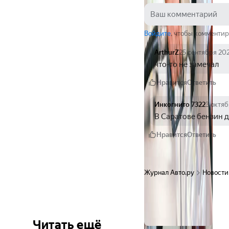
Войдите
, чтобы комментир
ArthurZ
25 сентября 20
что-то не замечал
Нравится
Ответить
Инкогнито 7322
3 октя
В Саратове бензин 
Нравится
Ответить
Журнал Авто.ру
Новости
Читать ещё