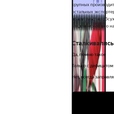
крупных производите
остальных экспортер
правительстве обсу
введение эмбарго на
Сталкивались
Да, помню такое
Только с дефицитом
Нет, всегда заправл