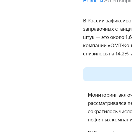
Новости
25 сентября
В России зафиксиро
заправочных станций
штук — это около 1,
компании «ОМТ-Конс
снизилось на 14,2%,
Мониторинг включа
рассматривался пе
сократилось число
нефтяных компани