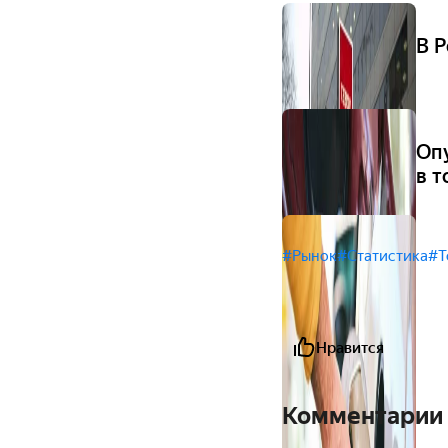
В 
Оп
в т
#Рынок
#Статистика
#Т
Нравится
Комментарии