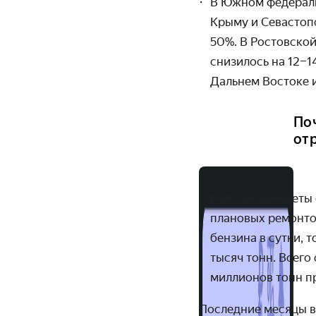
В Южном федераль
Крыму и Севастоп
50%. В Ростовской
снизилось на 12–1
Дальнем Востоке 
По
от
Источники газеты 
плановых ремонтов
бензина в сутки, т
тысяч тонн. Всего
миллионов тонн п
Последние месяцы в