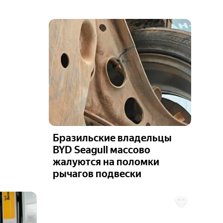
Бразильские владельцы
BYD Seagull массово
жалуются на поломки
рычагов подвески
Ещё 6
фото