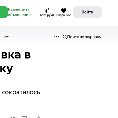
Разместить
Войти
объявление
Авто.ру AI
Избранное
изнес
Поиск по журналу
вка в
жу
, сократилось