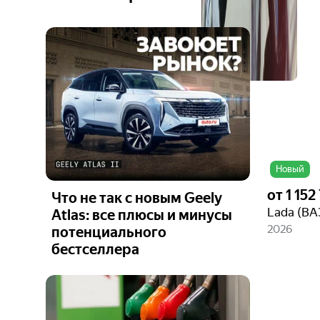
Ещё 5
фото
Новый
от
1 152
Что не так с новым Geely
Lada (ВА
Atlas: все плюсы и минусы
2026
потенциального
бестселлера