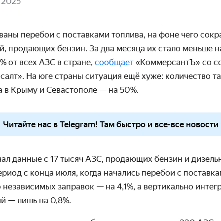
 2025
ваны перебои с поставками топлива, на фоне чего сок
, продающих бензин. За два месяца их стало меньше н
6% от всех АЗС в стране,
сообщает
«КоммерсантЪ» со с
алт». На юге страны ситуация ещё хуже: количество т
 а в Крыму и Севастополе — на 50%.
Читайте нас в Telegram! Там быстро и все-все новости
л данные с 17 тысяч АЗС, продающих бензин и дизельн
риод с конца июля, когда начались перебои с поставка
 независимых заправок — на 4,1%, а вертикально инте
й — лишь на 0,8%.