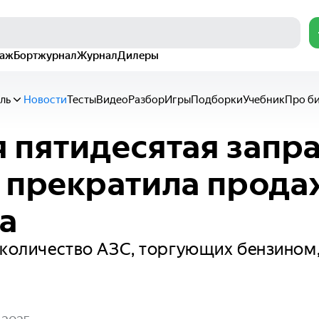
раж
Бортжурнал
Журнал
Дилеры
ль
Новости
Тесты
Видео
Разбор
Игры
Подборки
Учебник
Про б
 пятидесятая запра
 прекратила прода
а
 количество АЗС, торгующих бензином