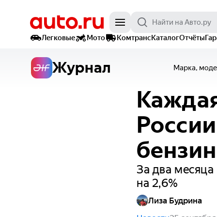
Легковые
Мото
Комтранс
Каталог
Отчёты
Га
Журнал
Марка, моде
Каждая
России
бензин
За два месяца
на 2,6%
Лиза Будрина