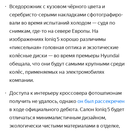
Вседорожник с кузовом чёрного цвета и
серебри­сто-серыми накладками сфото­графиро­
вали во время испытаний холодом — судя по
снимкам, где-то на севере Европы. На
изображениях Ioniq 5 хорошо различимы
«пиксельная» головная оптика и экзотиче­ские
колёсные диски — во время премьеры Hyundai
обещала, что они будут самыми крупными среди
колёс, применяемых на электро­мобилях
компании.
Доступа к интерьеру кроссовера фото­шпионам
получить не удалось, однако
он был рассекречен
в ходе официаль­ного дебюта. Салон Ioniq 5 будет
отличаться минимали­стичным дизайном,
экологи­чески чистыми материалами в отделке,