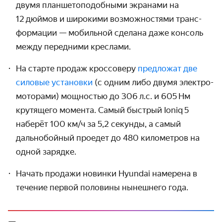
двумя планшето­подобными экранами на
12 дюймов и широкими возмож­ностями транс­
формации — мобильной сделана даже консоль
между передними креслами.
На старте продаж кроссоверу
предложат две
силовые установки
(с одним либо двумя электро­
моторами) мощностью до 306 л.с. и 605 Нм
крутящего момента. Самый быстрый Ioniq 5
наберёт
100 км/ч
за 5,2 секунды, а самый
дальнобойный проедет до 480 километров на
одной зарядке.
Начать продажи новинки Hyundai намерена в
течение первой половины нынешнего года.