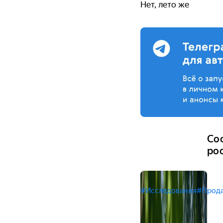
Нет, лето же
Со
рос
#Исследования
#Прод