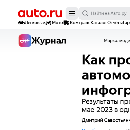
Легковые
Мото
Комтранс
Каталог
Отчёты
Га
Журнал
Марка, моде
Как пр
автомо
инфог
Результаты пр
мае-2023 в од
Дмитрий Савостьян