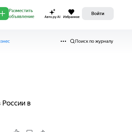
Разместить
Войти
объявление
Авто.ру AI
Избранное
изнес
Поиск по журналу
 России в