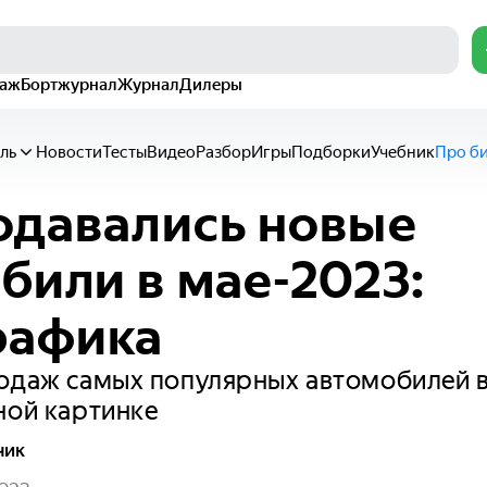
раж
Бортжурнал
Журнал
Дилеры
ль
Новости
Тесты
Видео
Разбор
Игры
Подборки
Учебник
Про б
одавались новые
били в мае-2023:
рафика
одаж самых популярных автомобилей в
ной картинке
чик