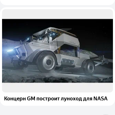
Концерн GM построит луноход для NASA