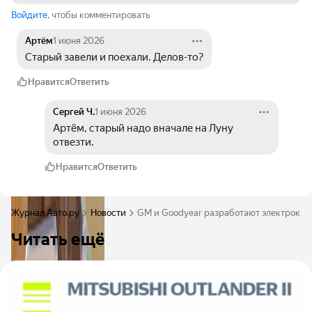
Войдите
, чтобы комментировать
Артём
1 июня 2026
Старый завели и поехали. Делов-то?
Нравится
Ответить
Сергей Ч.
1 июня 2026
Артём, старый надо вначале на Луну 
отвезти.
Нравится
Ответить
Журнал Авто.ру
Новости
GM и Goodyear разработают электрокар 
Читать ещё