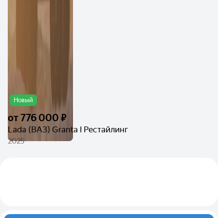
Новый
от
776 000 ₽
Lada (ВАЗ) Granta I Рестайлинг
2025