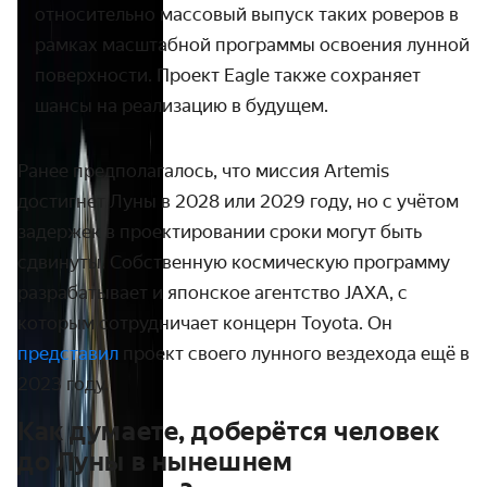
относительно массовый выпуск таких роверов в
рамках масштабной программы освоения лунной
поверхности. Проект Eagle также сохраняет
шансы на реализацию в будущем.
Ранее предполагалось, что миссия Artemis
достигнет Луны в 2028 или 2029 году, но с учётом
задержек в проектировании сроки могут быть
сдвинуты. Собственную космическую программу
разрабатывает и японское агентство JAXA, с
которым сотрудничает концерн Toyota. Он
представил
проект своего лунного вездехода ещё в
2023 году.
Как думаете, доберётся человек
до Луны в нынешнем