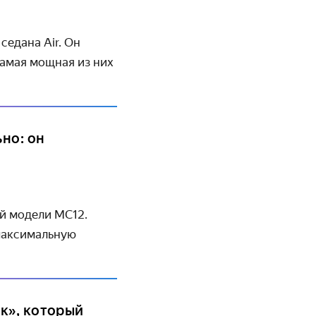
седана Air. Он
самая мощная из них
но: он
й модели MC12.
максимальную
к», который