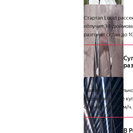
Стартап Lucid рассе
получил 34-дюймовы
разгонит седан до
1
Су
раз
Maserati официальн
Среднемоторное ку
скорость в 325 км/ч.
В 