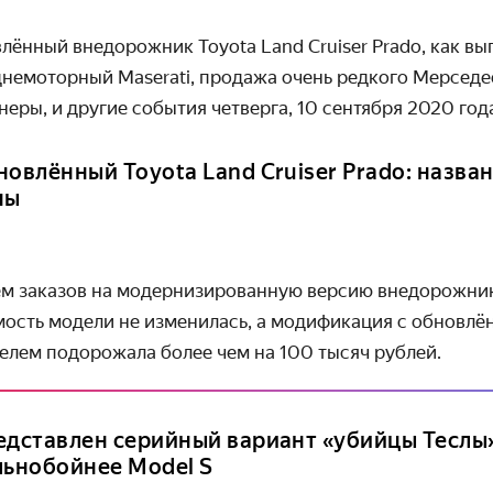
лённый внедорожник Toyota Land Cruiser Prado, как вы
днемоторный Maserati, продажа очень редкого Мерседе
еры, и другие события четверга, 10 сентября 2020 год
новлённый Toyota Land Cruiser Prado: назва
ны
ём заказов на модернизированную версию внедорожника
имость модели не изменилась, а модификация с обновл
лем подорожала более чем на 100 тысяч рублей.
едставлен серийный вариант «убийцы Теслы»
льнобойнее Model S