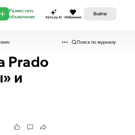
Разместить
Войти
объявление
Авто.ру AI
Избранное
изнес
Поиск по журналу
a Prado
ы» и