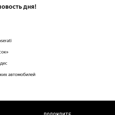
новость дня!
erati
сок»
едес
ких автомобилей
ПОДОЖДИТЕ