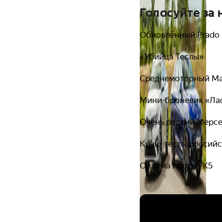
Голосуйте за 
Обновлённый Prado
«Убийца Теслы»
Среднемоторный Mas
Мини-броневик «Ла
Очень редкий Мерс
Краш-тесты российс
Оптима против K5