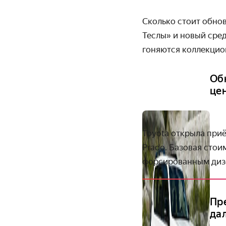
Сколько стоит обнов
Теслы» и новый сре
гоняются коллекцион
Об
це
Toyota открыла при
Prado. Базовая сто
форсированным дизе
Пр
да