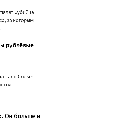
глядят «убийца
са, за которым
а.
ны рублёвые
 Land Cruiser
ённым
. Он больше и