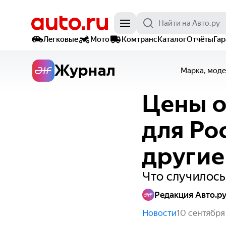
Легковые
Мото
Комтранс
Каталог
Отчёты
Га
Журнал
Марка, моде
Цены о
для Ро
другие
Что случилось
Редакция Авто.р
Новости
10 сентябр