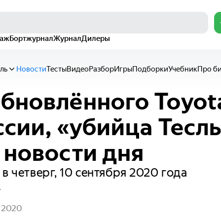
раж
Бортжурнал
Журнал
Дилеры
ль
Новости
Тесты
Видео
Разбор
Игры
Подборки
Учебник
Про б
бновлённого Toyot
ссии, «убийца Тесл
 новости дня
 в четверг, 10 сентября 2020 года
у
я 2020