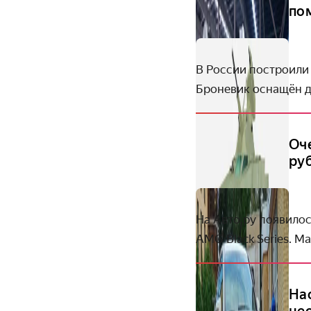
по
В России построили
Броневик оснащён д
Оч
ру
На Авто.ру появило
AMG Black Series. М
На