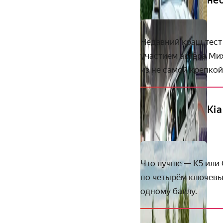
не
Недавний краш-тест
участием актёра Мих
из не самой крепкой
Kia
Что лучше — K5 или
по четырём ключевы
одному баллу.