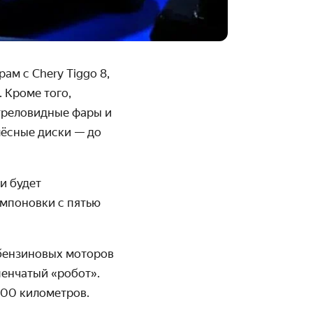
м с Chery Tiggo 8,
 Кроме того,
треловидные фары и
лёсные диски — до
и будет
омпоновки с пятью
 бензиновых моторов
упенчатый «робот».
100 километров.