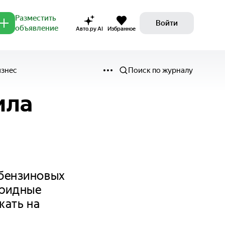
Разместить
Войти
объявление
Авто.ру AI
Избранное
изнес
Поиск по журналу
ила
 бензиновых
бридные
жать на