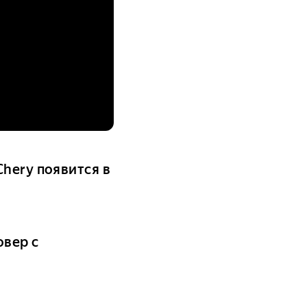
hery появится в
овер с