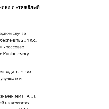
ники и «тяжёлый
первом случае
еспечить 204 л.с.,
ым кроссовер
ие Kunlun смогут
ом водительских
 улучшать и
значением i-FA 01.
й на агрегатах