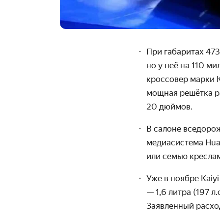
При габаритах 47
но у неё на 110 м
кроссовер марки
мощная решётка р
20 дюймов.
В салоне вседорож
медиасистема Hua
или семью кресла
Уже в ноябре Kai
— 1,6 литра (197 л
Заявленный расхо