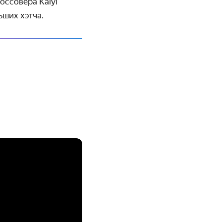
оссовера Kaiyi
ьших хэтча.