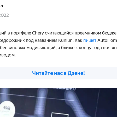
ов
2022
вший в портфеле Chery считающийся преемником бюдже
седорожник под названием Kunlun. Как
пишет
AutoHom
 бензиновых модификаций, а ближе к концу года появя
иводом.
Читайте нас в Дзене!