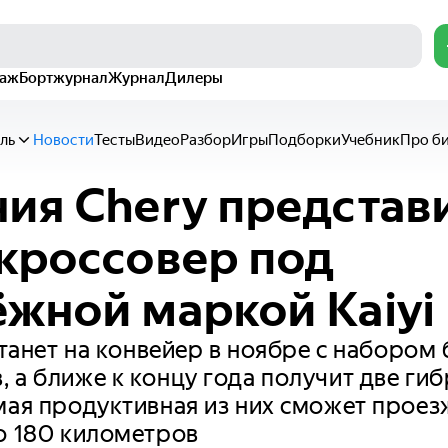
раж
Бортжурнал
Журнал
Дилеры
ль
Новости
Тесты
Видео
Разбор
Игры
Подборки
Учебник
Про б
ия Chery представ
кроссовер под
жной маркой Kaiyi
встанет на конвейер в ноябре с набором
 а ближе к концу года получит две ги
мая продуктивная из них сможет проез
о 180 километров