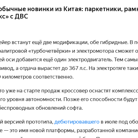
обычные новинки из Китая: паркетники, рам
кс» с ДВС
ейер встанут ещё две модификации, обе гибридные. В 
алитровой «турбочетвёрки» и электромотора сможет об
ей оси добавится ещё один электродвигатель. Тем сам
вод, а отдача вырастет до 367 л.с. На электротяге так
0 километров соответственно.
то уже на старте продаж кроссовер оснастят комплекс
го уровня автономности. Позже его способности будут
 беспроводных обновлений софта.
ой версией прототипа,
дебютировавшего
в июле под обо
ае — это имя новой платформы, разработанной компание