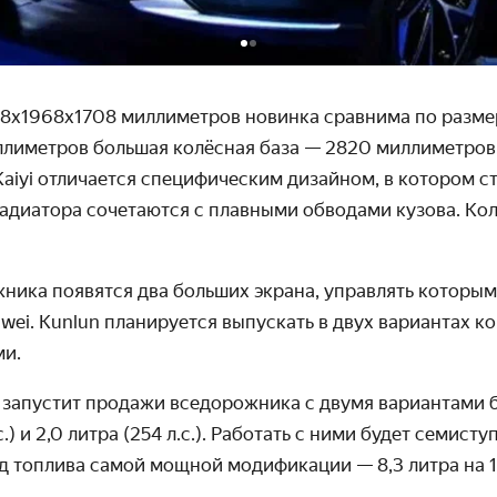
38
х
1968
х
1708
миллиметров новинка сравнима по размера
иллиметров большая колёсная база — 2820 миллиметров.
K
aiyi
отличается
специфическим дизайном, в котором с
адиатора сочетаются с плавными обводами кузова. Ко
ника появятся два больших экрана, управлять которым
wei.
Kunlun планируется выпускать в двух вариантах к
ми.
yi запустит продажи вседорожника с двумя вариантами
.с.) и 2,0 литра (254 л.с.). Работать с ними будет семист
д топлива самой мощной модификации — 8,3 литра на 