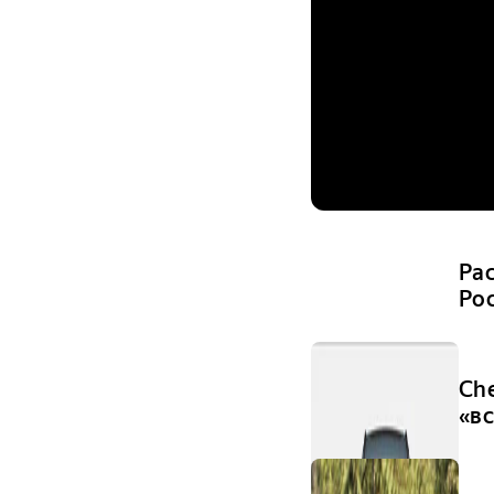
Ра
Ро
Ch
«в