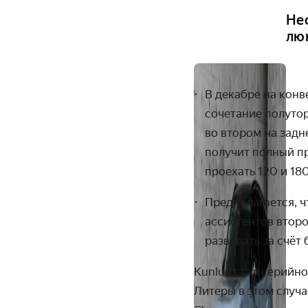
Не
лю
В декабре на конв
сочетание полутор
во втором на задн
получит полный при
проехать 120 и 18
Предполагается, ч
ассистентов второ
развивать за счёт
Kunlun стал серийн
Литеры в этом случ