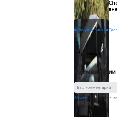
Ch
вн
#Chery
#Новинки
#Сдел
Нравится
Комментарии
Войдите
, чтобы комментир