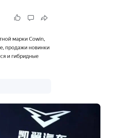
тной марки Cowin,
e, продажи новинки
тся и гибридные