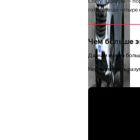
Chery, а цифры — по
готовит ещё четыре 
Чем больше э
Да, нам нужно боль
Нет, всему есть раз