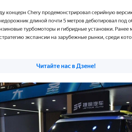
нду концерн Chery продемонстрировал серийную верси
внедорожник длиной почти 5 метров дебютировал под о
нзиновые турбомоторы и гибридные установки. Ранее м
стратегию экспансии на зарубежные рынки, среди кото
Читайте нас в Дзене!