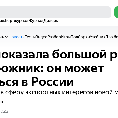
раж
Бортжурнал
Журнал
Дилеры
ль
Новости
Тесты
Видео
Разбор
Игры
Подборки
Учебник
Про б
показала большой 
ожник: он может
ься в России
 в сферу экспортных интересов новой м
ов
2022