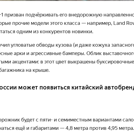
T-1 призван подчёркивать его внедорожную направленно
орые прочие модели этого класса — например, Land Rov
таться одним из конкурентов новинки.
чил угловатые обводы кузова
(и даже кожуха запасног
сные арки
и агрессивные бамперы. Облик выставочного
лтыми акцентами: в этот цвет выкрашены буксировочны
багажника на крыше.
России может появиться китайский автобренд
орожник будет с пяти- и семиместным вариантами сало
аться ещё и габаритами — 4,8 метра против 4,95 метра.