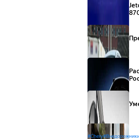
Jet
87
Пр
Ра
Ро
Ум
#Chery
#Внедорожник