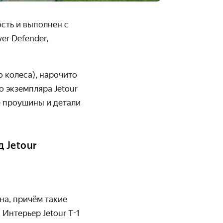
сть и выполнен с
er Defender,
о колеса)
, нарочито
 экземпляра Jetour
е проушины и детали
 Jetour
на, причём такие
 Интерьер Jetour T-1