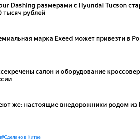
our Dashing размерами с Hyundai Tucson ста
0 тысяч рублей
емиальная марка Exeed может привезти в Ро
ссекречены салон и оборудование кроссове
ссии
еют же: настоящие внедорожники родом из 
и
#Сделано в Китае