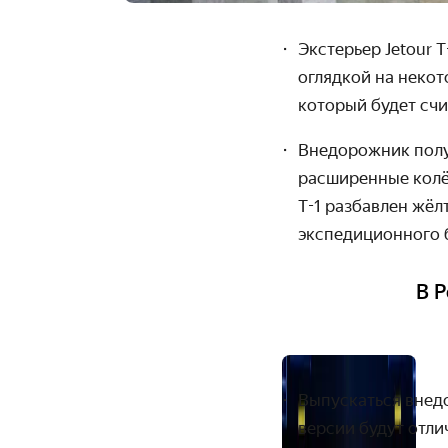
Экстерьер Jetour 
оглядкой на некот
который будет счи
Внедорожник полу
расширенные колё
T-1 разбавлен жё
экспедиционного 
В 
Выпускаться внед
версии будут отлич