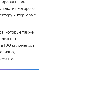
тонированными
лона, из которого
ектуру интерьера с
ра, которые также
отдельные
на 100 километров.
чевидно,
оменту.