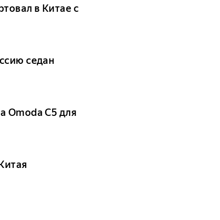
ртовал в Китае с
ссию седан
ра Omoda C5 для
Китая