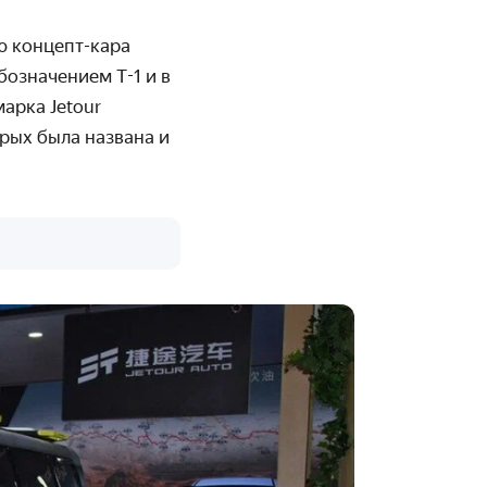
ю концепт-кара
бозначением T-1
и в
арка Jetour
рых была названа и