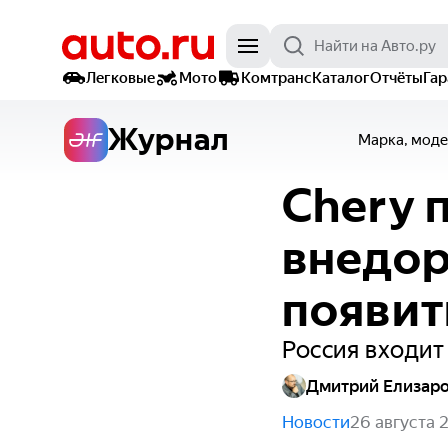
Легковые
Мото
Комтранс
Каталог
Отчёты
Га
Журнал
Марка, моде
Chery 
внедор
появит
Россия входит
Дмитрий Елизар
Новости
26 августа 