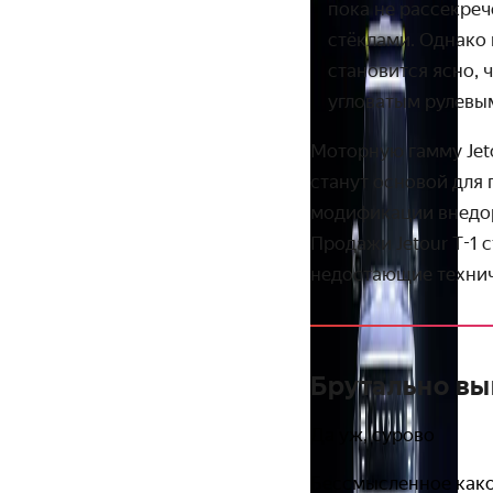
пока не рассекреч
стёклами. Однако
становится ясно, 
угловатым рулевы
Моторную гамму Jeto
станут основой для 
модификации внедо
Продажи Jetour T-1 
недостающие технич
Брутально вы
Да уж, сурово
Бессмысленное как