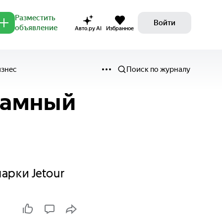
Разместить
Войти
объявление
Авто.ру AI
Избранное
изнес
Поиск по журналу
рамный
арки Jetour