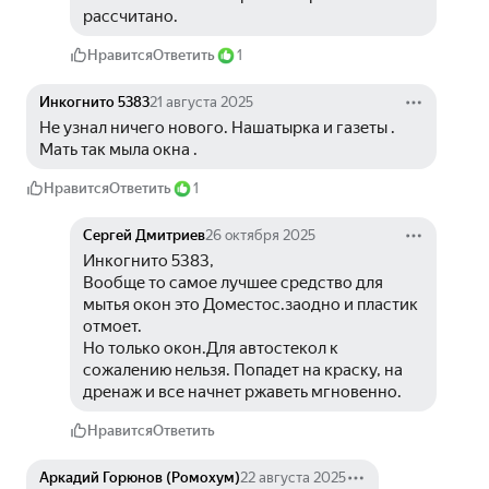
рассчитано.
Нравится
Ответить
1
Инкогнито 5383
21 августа 2025
Не узнал ничего нового. Нашатырка и газеты . 
Мать так мыла окна .
Нравится
Ответить
1
Сергей Дмитриев
26 октября 2025
Инкогнито 5383, 
Вообще то самое лучшее средство для 
мытья окон это Доместос.заодно и пластик 
отмоет.
Но только окон.Для автостекол к 
сожалению нельзя. Попадет на краску, на 
дренаж и все начнет ржаветь мгновенно.
Нравится
Ответить
Аркадий Горюнов (Ромохум)
22 августа 2025