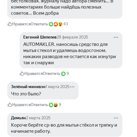
бестолковая, журналу надо автора сменить... В 
комментариях больше найдёшь полезных 
советов... Всем добра
Нравится
Ответить
43
Евгений Шепелев
28 февраля 2025
AUTOMAKLER, наносишь средство для 
мытья стекол и удаляешь водосгоном, 
никаких разводов не остается как изнутри 
так и снаружи
Нравится
Ответить
9
Зелёный минивэн
1 марта 2025
Что это было? 
Нравится
Ответить
9
Демьян
2 марта 2025
Короче берёте ср-во для мытья стёкол и тряпку и 
начинаете работу.