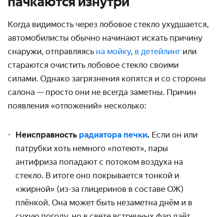
пачкаются изнутри
Когда видимость через лобовое стекло ухудшается,
автомобилисты обычно начинают искать причину
снаружи, отправляясь
на мойку
,
в детейлинг
или
стараются
очистить лобовое стекло
своими
силами. Однако загрязнения копятся и со стороны
салона — просто они не всегда заметны. Причин
появления «отложений» несколько:
Неисправность
радиатора печки
.
Если он или
патрубки хоть немного «потеют», пары
антифриза попадают с потоком воздуха на
стекло. В итоге оно покрывается тонкой и
«жирной» (из-за глицеринов в составе ОЖ)
плёнкой. Она может быть незаметна днём и в
сухую погоду, но в свете встречных фар даёт