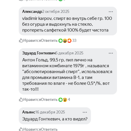
Александр
2 октября 2025
vladimir karpov, спирт во внутрь себе гр. 100 
без огурца и выдохнуть на стекло, 
протереть салфеткой 100% будет чистота
Нравится
Ответить
33
Эдуард Гонткевич
5 декабря 2025
Антон Гольд, 99,5 гр, пил лично на 
витаминном комбинате 1979г , назывался 
"абсолютированный спирт", использовался 
для промывки витамина B-1, а там 
требования по влаге - не более 0,5*/%, вот 
так-то!!! 
Нравится
Ответить
4
Альянс
16 декабря 2025
Эдуард Гонткевич, а кто видел?
Нравится
Ответить