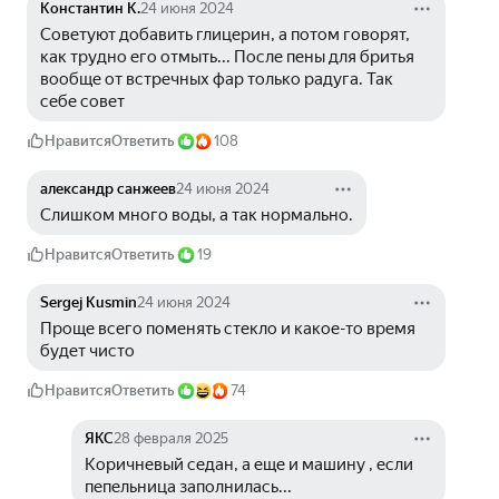
Константин К.
24 июня 2024
Советуют добавить глицерин, а потом говорят, 
как трудно его отмыть... После пены для бритья 
вообще от встречных фар только радуга. Так 
себе совет
Нравится
Ответить
108
александр санжеев
24 июня 2024
Слишком много воды, а так нормально.
Нравится
Ответить
19
Sergej Kusmin
24 июня 2024
Проще всего поменять стекло и какое-то время 
будет чисто 
Нравится
Ответить
74
ЯКС
28 февраля 2025
Коричневый седан, а еще и машину , если 
пепельница заполнилась...