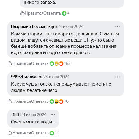
никого запаха. 
Нравится
Ответить
4
Владимир Бессмельцев
24 июня 2024
Комментарии, как говорится, излишни. С умным 
видом пишутся очевидные вещи... Нужно было 
бы ещё добавить описание процесса наливания 
воды из крана и подготовки тряпок.
Нравится
Ответить
163
99934 молчанов
24 июня 2024
Какую чушь только непридумывают поистине 
людям делатьне чего
Нравится
Ответить
76
_158_
24 июня 2024
Очень много воды...
Нравится
Ответить
14