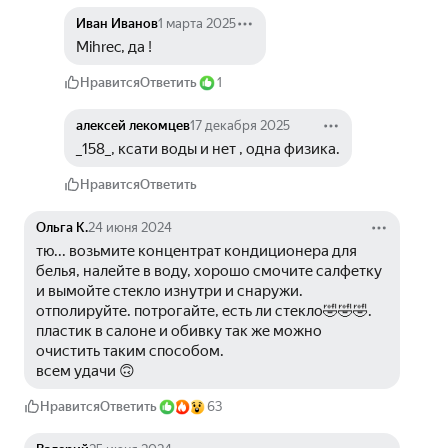
Иван Иванов
1 марта 2025
Mihrec, да !
Нравится
Ответить
1
алексей лекомцев
17 декабря 2025
_158_, ксати воды и нет , одна физика.
Нравится
Ответить
Ольга К.
24 июня 2024
тю... возьмите концентрат кондиционера для 
белья, налейте в воду, хорошо смочите салфетку 
и вымойте стекло изнутри и снаружи. 
отполируйте. потрогайте, есть ли стекло🤣🤣🤣. 
пластик в салоне и обивку так же можно 
очистить таким способом. 
всем удачи 🙃
Нравится
Ответить
63