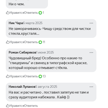
Ни о чем.
Нравится
Ответить
1
Ник Чара
6 марта 2025
Не заморачиваюсь -Чищу средством для чистки 
стекла,хрусталя...
Нравится
Ответить
11
Роман Сибиряков
1 июня 2025
Чудовищный бред! Особенно про какие-то 
"глицерины" и свинец в типографской краске, 
который хорошо отмывает стëкла. 
Нравится
Ответить
13
Николай Лупанов
5 августа 2025
На вас и расчитано , поставил запятую не там и 
сразу аудитория набежала . Кайф ))
Нравится
Ответить