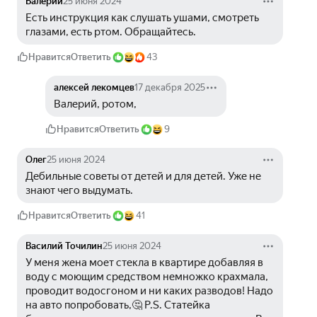
Валерий
25 июня 2024
Есть инструкция как слушать ушами, смотреть 
глазами, есть ртом. Обращайтесь.
Нравится
Ответить
43
алексей лекомцев
17 декабря 2025
Валерий, ротом,
Нравится
Ответить
9
Олег
25 июня 2024
Дебильные советы от детей и для детей. Уже не 
знают чего выдумать.
Нравится
Ответить
41
Василий Точилин
25 июня 2024
У меня жена моет стекла в квартире добавляя в 
воду с моющим средством немножко крахмала, 
проводит водосгоном и ни каких разводов! Надо 
на авто попробовать,🤔 P.S. Статейка 