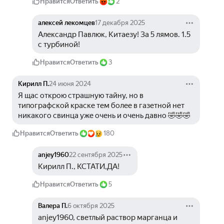
Нравится
Ответить
2
алексей лекомцев
17 декабря 2025
Александр Павлюк, Китаезу! За 5 лямов. 1.5 
с турбиной!
Нравится
Ответить
3
Кирилл П.
24 июня 2024
Я щас открою страшную тайну, но в 
типографской краске тем более в газетной нет 
никакого свинца уже очень и очень давно 🤣🤣🤣
Нравится
Ответить
180
anjey1960
22 сентября 2025
Кирилл П., КСТАТИ,ДА!
Нравится
Ответить
5
Валера П.
6 октября 2025
anjey1960, светлый раствор марганца и 