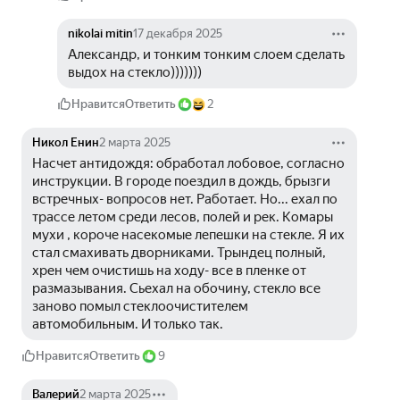
nikolai mitin
17 декабря 2025
Александр, и тонким тонким слоем сделать 
выдох на стекло)))))))
Нравится
Ответить
2
Никол Енин
2 марта 2025
Насчет антидождя: обработал лобовое, согласно 
инструкции. В городе поездил в дождь, брызги 
встречных- вопросов нет. Работает. Но... ехал по 
трассе летом среди лесов, полей и рек. Комары 
мухи , короче насекомые лепешки на стекле. Я их 
стал смахивать дворниками. Трындец полный, 
хрен чем очистишь на ходу- все в пленке от 
размазывания. Сьехал на обочину, стекло все 
заново помыл стеклоочистителем 
автомобильным. И только так.
Нравится
Ответить
9
Валерий
2 марта 2025