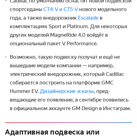
Cadillac по умолчанию оснастит новой подвеской
спортседаны
CT4-V
и
CT5-V
нового модельного
года, а также внедорожник
Escalade
в
комплектациях Sport и Platinum. Для некоторых
других моделей MagneRide 4.0 войдёт в
опциональный пакет V Performance.
Возможно, такую подвеску получат и ещё не
вышедшие модели компании — например,
электриче­ский внедорожник, который Cadillac
собирается построить на платформе GMC
Hummer EV.
Дизайнерские эскизы
, пред­
вещающие его появление, в сентябре появились
в офици­альном аккаунте GM Design в Инстаграм.
Адаптивная подвеска или