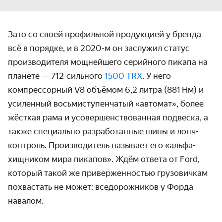
Зато со своей профильной продукцией у бренда
всё в порядке, и в
2020-м
он заслужил статус
произво­дителя мощнейшего серийного пикапа на
планете — 712-сильного
1500 TRX
. У него
компрессорный V8 объёмом 6,2 литра (881 Нм) и
усиленный восьми­ступенчатый «автомат», более
жёсткая рама и усовер­шенство­ванная подвеска, а
также специально разра­ботанные шины и лонч-
контроль. Произво­дитель называет его «альфа-
хищником мира пикапов». Ждём ответа от Ford,
который такой же привер­жен­ностью грузо­вичкам
похвастать не может: вседорож­ников у Форда
навалом.