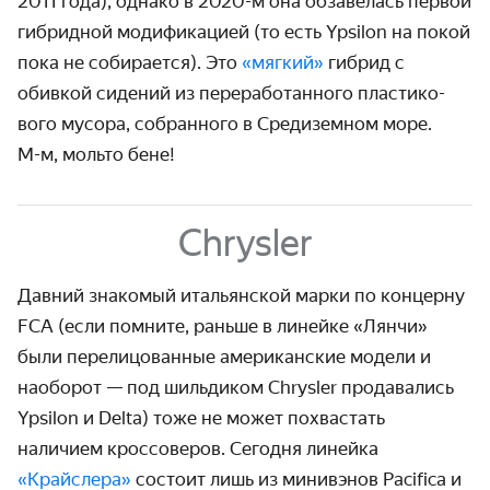
2011 года), однако в
2020-м
она обзавелась первой
гибридной моди­фикацией (то есть Ypsilon на покой
пока не собирается). Это
«мягкий»
гибрид с
обивкой сидений из перера­ботанного пластико­
вого мусора, собранного в Среди­земном море.
М-м,
мольто бене!
Chrysler
Давний знакомый итальянской марки по концерну
FCA (если помните, раньше в линейке «Лянчи»
были пере­лицо­ванные американские модели и
наоборот — под шильдиком Chrysler прода­вались
Ypsilon и Delta) тоже не может похвастать
наличием кроссоверов. Сегодня линейка
«Крайслера»
состоит лишь из минивэнов Pacifica и