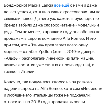
Бонджорно! Марка Lancia
всё ещё
с нами и даже
делает успехи, хотя ни о каких кроссоверах там не
слышали вовсе! Да чего уж: кажется, руко­водство
бренда забыло даже слово­сочетание «модельный
ряд». Тем не менее, в прошлом году она обошла по
продажам в Европе компанию Alfa Romeo. И это
при том, что «Лянча» предлагает всего одну
модель — хэтчбек Ypsilon (хотя в
2019-м
дилеры
«Альфы» распо­лагали линейкой из пяти машин,
включая остатки уже снятых с произ­водства), и
только в Италии.
Конечно, так получилось скорее из-за резкого
падения спроса на Alfa Romeo, хотя сам «Ипсилон»
и любящие его итальянцы тоже не подкачали:
относительно 2018 года продажи выросли