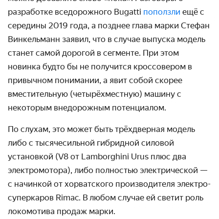
разработке вседорож­ного Bugatti
поползли
ещё с
середины 2019 года, а позднее глава марки Стефан
Винкель­манн заявил, что в случае выпуска модель
станет самой дорогой в сегменте. При этом
новинка будто бы не получится кроссовером в
привычном понимании, а явит собой скорее
вмести­тельную (четырёх­местную) машину с
некоторым внедорожным потенциалом.
По слухам, это может быть трёхдверная модель
либо с тысяче­сильной гибридной силовой
установкой (V8 от Lamborghini Urus плюс два
электро­мотора), либо полностью электрической —
с начинкой от хорватского произ­водителя электро­
суперкаров Rimac. В любом случае ей светит роль
локомотива продаж марки.