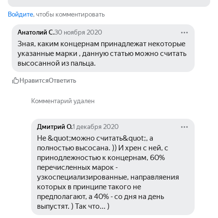
Войдите
, чтобы комментировать
Анатолий С.
30 ноября 2020
Зная, каким концернам принадлежат некоторые 
указанные марки , данную статью можно считать 
высосанной из пальца.
Нравится
Ответить
Комментарий удален
Дмитрий О.
1 декабря 2020
Не &quot;можно считать&quot;, а 
полностью высосана. )) И хрен с ней, с 
принодлежностью к концернам, 60% 
перечисленных марок - 
узкоспециализированные, направляения 
которых в принципе такого не 
предполагают, а 40% - со дня на день 
выпустят. ) Так что... )