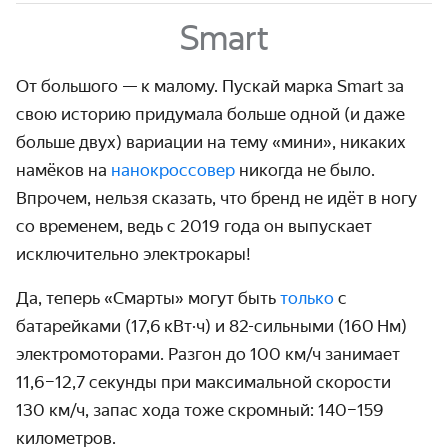
Smart
От большого — к малому. Пускай марка Smart за
свою историю придумала больше одной (и даже
больше двух) вариации на тему «мини», никаких
намёков на
нано­кроссовер
никогда не было.
Впрочем, нельзя сказать, что бренд не идёт в ногу
со временем, ведь с 2019 года он выпускает
исключи­тельно электрокары!
Да, теперь «Смарты» могут быть
только
с
батарейками (17,6 кВт·ч) и 82-сильными (160 Нм)
электро­моторами. Разгон до
100 км/ч
занимает
11,6–12,7 секунды при максимальной скорости
130 км/ч,
запас хода тоже скромный: 140–159
километров.