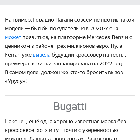
Например, Горацио Пагани совсем не против такой
модели — был бы покупатель. И в
2020-х
она
может
появиться, на платформе Mercedes-Benz и с
ценником в районе трёх миллионов евро. Ну, а
Ferrari уже
вывела
будущий кроссовер на тесты,
премьера новинки заплани­рована на 2022 год.
В самом деле, должен же кто-то бросить вызов
«Урусу»!
Bugatti
Наконец, ещё одна хорошо известная марка без
кроссовера, хотя и тут почти с уверен­ностью
можно добавлять слово «пока». Разговоры о