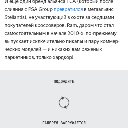
И ещё один бренд альянса FCA (который после
слияния с PSA Group
превратился
в мегаальянс
Stellantis), не участвующий в охоте за сердцами
покупа­телей кроссоверов. Ram, даром что стал
само­стоятель­ным в начале
2010-х,
по-прежнему
выпускает исключи­тельно пикапы и пару коммер­
ческих моделей — и никаких вам ряженых
паркетников, только хардкор!
ПОДОЖДИТЕ
ГАЛЕРЕЯ ЗАГРУЖАЕТСЯ