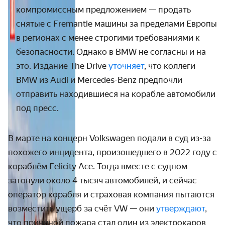
компромиссным предложением — продать
снятые с Fremantle машины за пределами Европы
в регионах с менее строгими требованиями к
безопасности. Однако в BMW не согласны и на
это. Издание The Drive
уточняет
, что коллеги
BMW из Audi и Mercedes-Benz предпочли
отправить находившиеся на корабле автомобили
под пресс.
В марте на концерн Volkswagen подали в суд из-за
похожего инцидента, произошедшего в 2022 году с
кораблём Felicity Ace. Тогда вместе с судном
затонули около 4 тысяч автомобилей, и сейчас
оператор корабля и страховая компания пытаются
возместить ущерб за счёт VW — они
утверждают
,
что причиной пожара стал один из электрокаров