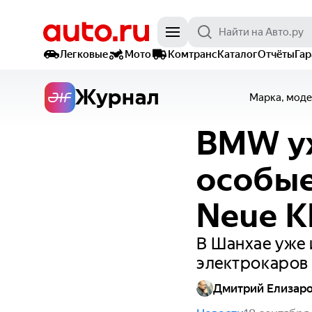
Легковые
Мото
Комтранс
Каталог
Отчёты
Га
Журнал
Марка, моде
BMW уж
особые
Neue K
В Шанхае уже 
электрокаров 
Дмитрий Елизар