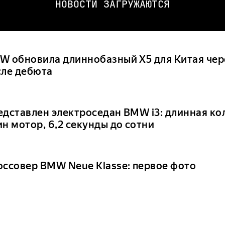
НОВОСТИ ЗАГРУЖАЮТСЯ
W обновила длиннобазный X5 для Китая чер
сле дебюта
едставлен электроседан BMW i3: длинная кол
н мотор, 6,2 секунды до сотни
оссовер BMW Neue Klasse: первое фото