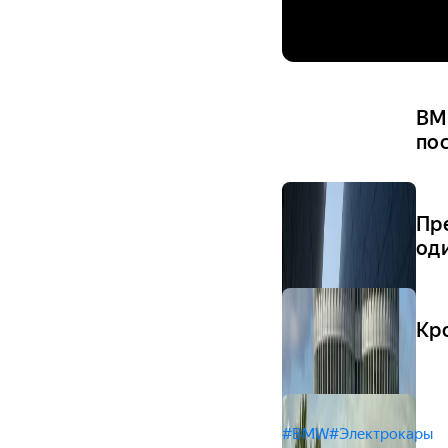
BM
по
Пр
оди
Кр
#BMW
#Электрокары