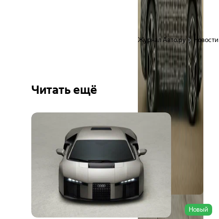
Журнал Авто.ру
Новости
Читать ещё
Ещё 6
фото
Новый