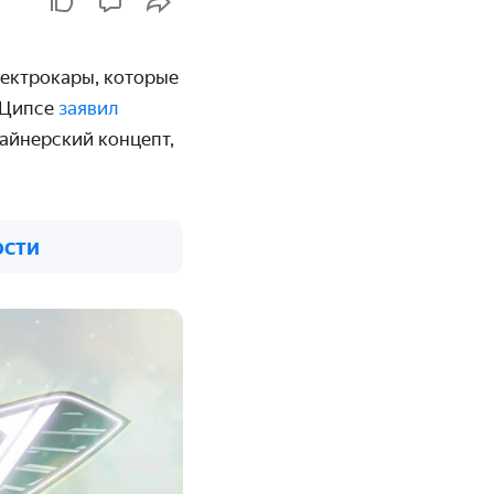
лектрокары, которые
р Ципсе
заявил
зайнерский концепт,
ости