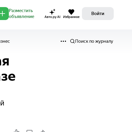
Разместить
Войти
объявление
Авто.ру AI
Избранное
изнес
Поиск по журналу
ая
азе
ой