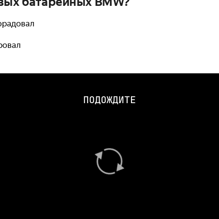
овых батарейных BMW?
порадовал
ровал
ПОДОЖДИТЕ