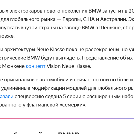
рвых
электрокаров нового поколения BMW запустит в 20
 для глобального рынка — Европы, США и Австралии. 
ыпускать внутри страны на заводе BMW в Шеньяне, сбо
позже.
и архитектуры Neue Klasse пока не рассекречены, но у
трические BMW будут выглядеть. Представление об их
в Мюнхене
концепт
Vision Neue Klasse.
е оригинальные автомобили и сейчас, но они по больш
 удлинённые модификации моделей для глобального рын
казали
спецверсию седана 5 серии с расширенным набо
ованного у флагманской «семёрки».