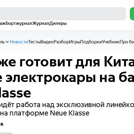
раж
Бортжурнал
Журнал
Дилеры
ль
Новости
Тесты
Видео
Разбор
Игры
Подборки
Учебник
Про б
е готовит для Кит
 электрокары на б
lasse
идёт работа над эксклюзивной линейк
на платформе Neue Klasse
ов