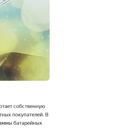
отает собственную
стных покупателей.
В
 гаммы батарейных