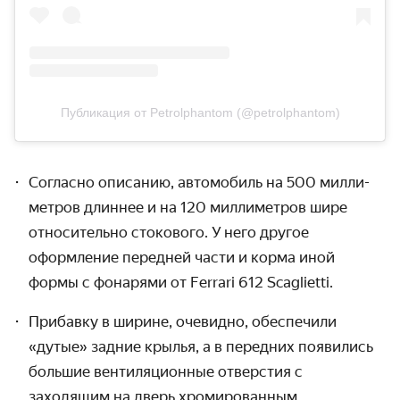
Публикация от Petrolphantom (@petrolphantom)
Согласно описанию, автомобиль на 500 милли­
метров длиннее и на 120 милли­метров шире
относи­тельно стокового. У него другое
оформление передней части и корма иной
формы с фонарями от Ferrari 612 Scaglietti.
Прибавку в ширине, очевидно, обеспечили
«дутые» задние крылья, а в передних появились
большие вентиляци­онные отверстия с
заходящим на дверь хромиро­ванным