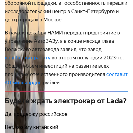
сборочной площадки, в госсобственность перешли
исследовательский центр в Санкт-Петербурге и
центр продаж в Москве.
В начале декабря НАМИ передал предприятие в
управление АвтоВАЗу, а в конце месяца глава
Волжского автозавода заявил, что завод
возобновит работу
во втором полугодии 2023-го.
Общий объём инвестиций на развитие всех
площадок отечественного производителя
составит
40 миллиардов
рублей.
Будете ждать электрокар от Lada?
Да, поддержу российское
Нет, возьму китайский