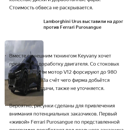
Стоимость обвеса не раскрывается.
Lamborghini Urus выставили на дрэг
против Ferrari Purosangue
Вместе с внешним тюнингом
Keyvany
хочет
предложить доработку двигателя. Со стоковых
725 л.с. и 715 Нм мотор
V
12 форсируют до 980
л.с. и 1170 Нм. За счёт чего фирма добьётся
повышения отдачи, также не уточняется.
Вероятно, рисунки сделаны для привлечения
внимания потенциальных заказчиков. Первый
«живой»
Ferrari
Purosangue
по представленной