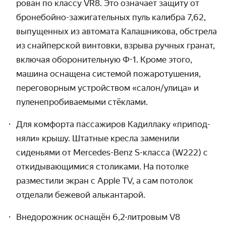
рован по классу VR8. Это означает защиту от
бронебойно-зажигатель­ных пуль калибра 7,62,
выпущенных из автомата Калаш­никова, обстрела
из снайпер­ской винтовки, взрыва ручных гранат,
включая оборони­тельную
Ф-1.
Кроме этого,
машина оснащена системой пожаро­тушения,
переговорным устрой­ством «салон/улица» и
пуле­непроби­ваемыми стёклами.
Для комфорта пассажиров Кадиллаку «припод­
няли» крышу. Штатные кресла заменили
сиденьями от Mercedes-Benz
S-класса
(W222) с
откиды­вающимися столиками. На потолке
разместили экран с Apple TV, а сам потолок
отделали бежевой алькантарой.
Внедорожник оснащён 6,2-литровым V8