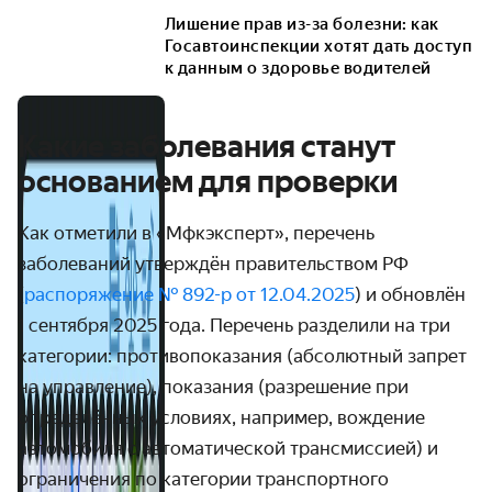
Лишение прав из-за болезни: как
Госавтоинспекции хотят дать доступ
к данным о здоровье водителей
Какие заболевания станут
основанием для проверки
Как отметили в «Мфкэксперт», перечень
заболеваний утверждён правительством РФ
(
распоряжение № 892-р от 12.04.2025
) и обновлён
1 сентября 2025 года. Перечень разделили на три
категории: противопоказания (абсолютный запрет
на управление), показания (разрешение при
определённых условиях, например, вождение
автомобиля с автоматической трансмиссией) и
ограничения по категории транспортного