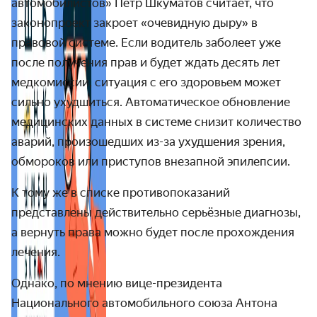
автомобилистов» Пётр Шкуматов считает, что
законопроект закроет «очевидную дыру» в
правовой системе. Если водитель заболеет уже
после получения прав и будет ждать десять лет
медкомиссии, ситуация с его здоровьем может
сильно ухудшиться. Автоматическое обновление
медицинских данных в системе снизит количество
аварий, произошедших из-за ухудшения зрения,
обмороков или приступов внезапной эпилепсии.
К тому же в списке противопоказаний
представлены действительно серьёзные диагнозы,
а вернуть права можно будет после прохождения
лечения.
Однако, по мнению вице-президента
Национального автомобильного союза Антона