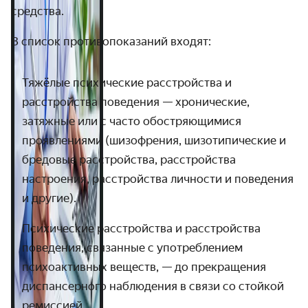
средства.
В список противопоказаний входят:
Тяжёлые психические расстройства и
расстройства поведения — хронические,
затяжные или с часто обостряющимися
проявлениями (шизофрения, шизотипические и
бредовые расстройства, расстройства
настроения, расстройства личности и поведения
и другие).
Психические расстройства и расстройства
поведения, связанные с употреблением
психоактивных веществ, — до прекращения
диспансерного наблюдения в связи со стойкой
ремиссией.