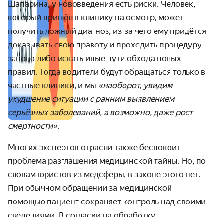
Шапарина, у нововведения есть риски. Человек,
который пришёл в клинику на осмотр, может
получить ложный диагноз, из-за чего ему придётся
доказывать свою правоту и проходить процедуру
заново либо искать иные пути обхода новых
правил. Тогда водители будут обращаться только в
частные клиники, и мы
«наоборот, увидим
ухудшение ситуации с ранним выявлением
серьёзных заболеваний, а возможно, даже рост
смертности».
Многих экспертов отрасли также беспокоит
проблема разглашения медицинской тайны. Но, по
словам юристов из медсферы, в законе этого нет.
При обычном обращении за медицинской
помощью пациент сохраняет контроль над своими
сведениями. В согласии на обработку