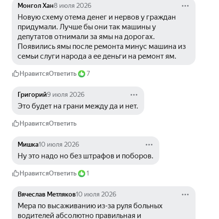
Монгол Хан
8 июля 2026
Новую схему отема денег и нервов у граждан 
придумали. Лучше бы они так машины у 
депутатов отнимали за ямы на дорогах. 
Появились ямы после ремонта минус машина из 
семьи слуги народа а ее деньги на ремонт ям.
Нравится
Ответить
7
Григорий
9 июля 2026
Это будет на грани между да и нет.
Нравится
Ответить
Мишка
10 июля 2026
Ну это надо но без штрафов и поборов.
Нравится
Ответить
1
Вячеслав Метляков
10 июля 2026
Мера по высаживанию из-за руля больных 
водителей абсолютно правильная и 