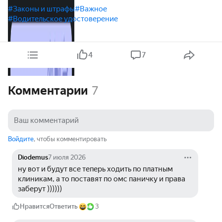
#Законы и штрафы
#Важное
#Водительское удостоверение
4
7
Комментарии
7
Войдите
, чтобы комментировать
Diodemus
7 июля 2026
ну вот и будут все теперь ходить по платным 
клиникам, а то поставят по омс паничку и права 
заберут ))))))
Нравится
Ответить
3