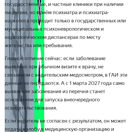
государственные, и частные клиники при наличии
лицензии, но приём психиатра и психиатра-
нарколога проходит только в государственных или
муниципальных психоневрологическом и
наркологическом диспансерах по месту
жительства или пребывания.
Главное отличие сейчас: если заболевание
выявлено при обычном визите к врачу, не
связанном с водительским медосмотром, в ГАИ эти
данные не передаются. А с 1 марта 2027 года само
выявление заболевания из перечня станет
основанием для запуска внеочередного
освидетельствования.
Если водитель не согласен с результатом, он может
подать жалобу в медицинскую организацию и