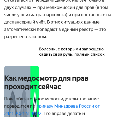
Отказаться от передачи данных нельзя только в
двух случаях — при медкомиссии для прав (в том
числе у психиатра‑нарколога) и при постановке на
диспансерный учёт. В этих ситуациях данные
автоматически попадают в единый реестр — это
разрешено законом.
Болезни, с которыми запрещено
садиться за руль: полный список
Как медосмотр для прав
проходит сейчас
Пока обязательное медосвидетельствование
проводится по
приказу Минздрава России от
24.11.2021 № 1092
. Его вправе делать и