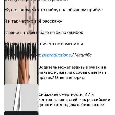
Жутко: вдруг что-то найдут на обычном приёме
Я и так честно всё расскажу
Главное, чтобы в базе не было ошибок
Мне всё равно — ничего не изменится
Фото на обложке:
pvproductions
/ Magnific
Водитель может ездить в очках и в
линзах: нужна ли особая отметка в
правах? Отвечает юрист
Снижение смертности, ИИ и
контроль запчастей: как российские
дороги хотят сделать безопаснее