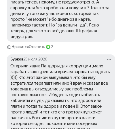
писать теперь некому, не предусмотрено. А 
справку для бега пробовали получить? Только за 
деньги, у того же участкового, который так 
просто "не может" ибо диагноз в карте, 
например гастрит. Но "за деньги - да". Ясно 
теперь, для чего это всё делали. Штрафная 
индустрия.
Нравится
Ответить
2
Бурков
25 июля 2026
Открыли ящик Пандоры для коррупции ,мало 
зарабатывают ,решили врачам зарплаты поднять 
))))) Кто этот закон выдумывал ,что бы ему 
встретился терапевт или иной врач и сказал все 
товарищ вы отьездились у вас проблемы 
поставит диагноз. И будешь ходить обивать 
кабинеты и суды доказывать ,что здоров или 
плати и тогда ты здоров и годен !!! Этот закон 
против людей и тот кто его протолкнул хочет 
раскачать Россию из нутри против власти 
которая сегодня ,покажите мне соседнюю 