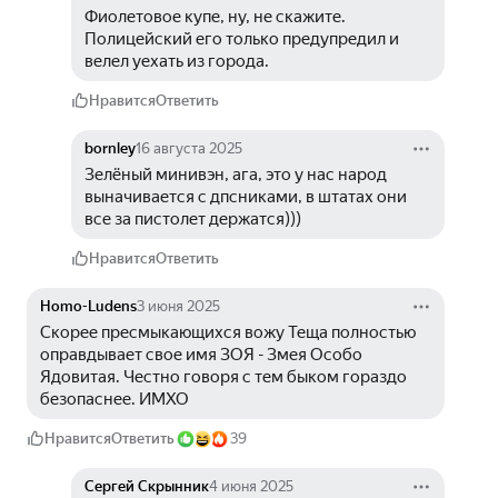
Фиолетовое купе, ну, не скажите. 
Полицейский его только предупредил и 
велел уехать из города.
Нравится
Ответить
bornley
16 августа 2025
Зелёный минивэн, ага, это у нас народ 
выначивается с дпсниками, в штатах они 
все за пистолет держатся)))
Нравится
Ответить
Homo-Ludens
3 июня 2025
Скорее пресмыкающихся вожу Теща полностью 
оправдывает свое имя ЗОЯ - Змея Особо 
Ядовитая. Честно говоря с тем быком гораздо 
безопаснее. ИМХО
Нравится
Ответить
39
Сергей Скрынник
4 июня 2025