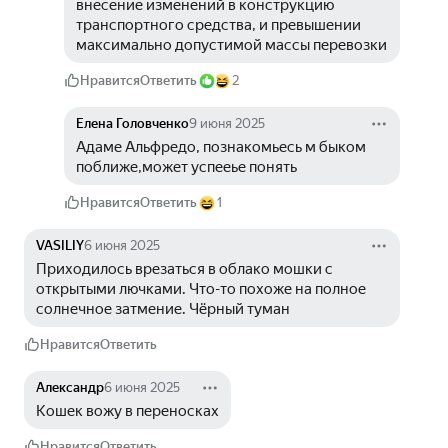
внесение изменений в конструкцию 
транспортного средства, и превышении 
максимально допустимой массы перевозки
Нравится
Ответить
2
Елена Головченко
9 июня 2025
Адаме Альфредо, познакомьесь м быком 
поближе,может успееье понять
Нравится
Ответить
1
VASILIY
6 июня 2025
Приходилось врезаться в облако мошки с 
открытыми лючками. Что-то похоже на полное 
солнечное затмение. Чёрный туман 
Нравится
Ответить
Александр
6 июня 2025
Кошек вожу в переносках
Нравится
Ответить