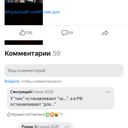
полицейские
#Курьёзы
#Ford
#Ролик дня
176
59
Комментарии
59
Войдите
, чтобы комментировать
Смотрящий
3 июня 2025
У "них" останавливают "за...", а в РФ 
останавливают "для..."
Нравится
Ответить
71
Роман З.
5 июня 2025