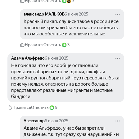
Нравится
Ответить
3
александр МАЛЬКОВ
6 июня 2025
Красный пикап, случись такое в россии все 
напролом кричали бы .что нас не победить . 
что мы особенные и исключительные
Нравится
Ответить
3
Адаме Альфредо
6 июня 2025
Не понял за что его вообще остановили, 
превысил габариты что ли, доски, шкафы и 
прочий крупногабаритный груз перевозят а быка 
почему нельзя, опасность на дороге больше 
представляют различные мигранты и местные 
бандюги.
Нравится
Ответить
9
Александр
6 июня 2025
Адаме Альфредо, у нас бы запретили 
движение, т.к. тут сразу куча нарушений - и 