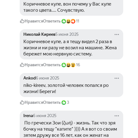
Коричневое купе, вон почему у Вас купе 
такого цвета.... Сочувствую.
Нравится
Ответить
11
Николай Киреев
5 июня 2025
Коричневое купе, а я тещу видел 2 раза в 
жизни и ни разу не возил на машине. Жена 
бережет мою нервную систему.
Нравится
Ответить
16
Ankod
6 июня 2025
niko-kireev, золотой человек попался ро 
жизни! Береги! 
Нравится
Ответить
3
Irena
6 июня 2025
 По гречески Зои (ζωή) - жизнь. Так что зря 
бочку на тещу "катите" )))) А я вот со своим 
зятем дружу все 16 лет, как он женат на 