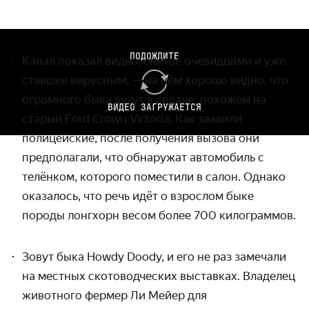
ПОДОЖДИТЕ
Канал показал видео, снятое очевидцами и уже
ставшее вирусным, — на нём хорошо видно, что
огромного быка везут в седане, похожем на
ВИДЕО ЗАГРУЖАЕТСЯ
старый
Ford Cr
own
Vic
toria.
Как заявили
полицейские, после получения вызова они
предполагали, что обнаружат автомобиль с
телёнком, которого поместили в салон. Однако
оказалось, что речь идёт о взрослом быке
породы лонгхорн весом более 700 килограммов.
Зовут быка How
dy Doody, и его не раз замечали
на местных скотоводческих выставках. Владелец
животного фермер
Ли Мейер для