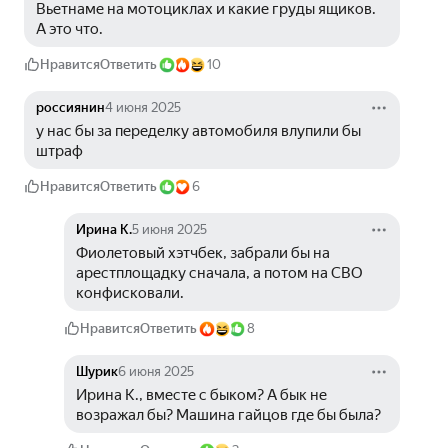
Вьетнаме на мотоциклах и какие груды ящиков. 
А это что.
Нравится
Ответить
10
россиянин
4 июня 2025
у нас бы за переделку автомобиля влупили бы 
штраф
Нравится
Ответить
6
Ирина К.
5 июня 2025
Фиолетовый хэтчбек, забрали бы на 
арестплощадку сначала, а потом на СВО 
конфисковали.
Нравится
Ответить
8
Шурик
6 июня 2025
Ирина К., вместе с быком? А бык не 
возражал бы? Машина гайцов где бы была?