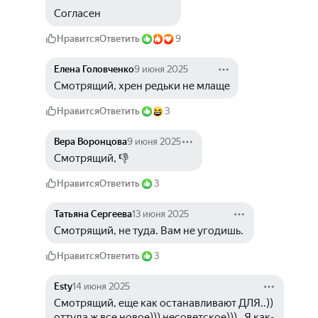
Согласен
Нравится
Ответить
9
Елена Головченко
9 июня 2025
Смотрящий, хрен редьки не млаще
Нравится
Ответить
3
Вера Воронцова
9 июня 2025
Смотрящий, 👎
Нравится
Ответить
3
Татьяна Сергеева
13 июня 2025
Смотрящий, не туда. Вам не угодишь. 
Нравится
Ответить
3
Esty
14 июня 2025
Смотрящий, еще как останавливают ДЛЯ..)) 
оттуда ж все новое))) несоветское))) . Я как-