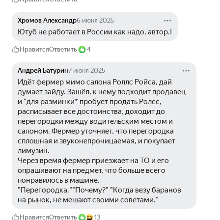
Хромов Александр
6 июня 2025
Ютуб не работает в России как надо, автор.!
Нравится
Ответить
4
Андрей Батурин
7 июня 2025
Идёт фермер мимо салона Роллс Ройса, дай 
думает зайду. Зашёл, к нему подходит продавец 
и "для разминки* пробует продать Ролсс, 
расписывает все достоинства, доходит до 
перегородки между водительским местом и 
салоном. Фермер уточняет, что перегородка 
сплошная и звуконепроницаемая, и покупает 
лимузин. 
Через время фермер приезжает на ТО и его 
опрашивают на предмет, что больше всего 
понравилось в машине. 
"Перегородка.""Почему?" "Когда везу баранов 
на рынок, не мешают своими советами."
Нравится
Ответить
13