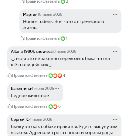
Нравится
Ответить
2
Мартин
18 июня 2025
Homo-Ludens, Зоя - это от греческого 
жизнь. 
Нравится
Ответить
1
Altana 1980k snow seal
3 июня 2025
._. если это не законно перевозить быка что на 
шёт полицейских._.
Нравится
Ответить
4
Валентина
4 июня 2025
бедное животное
Нравится
Ответить
6
Сергей К.
4 июня 2025
Бычку это как собаке нравится. Едет с высунутым 
языком. Адреналин рога сносит и коровы рады