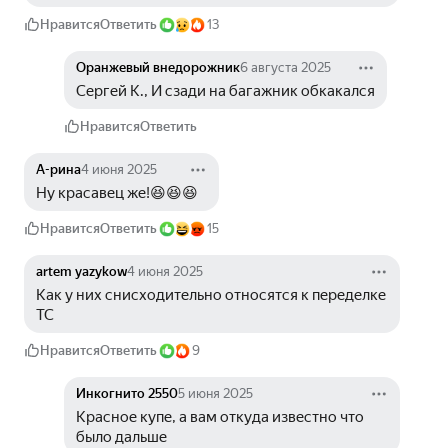
Нравится
Ответить
13
Оранжевый внедорожник
6 августа 2025
Сергей К., И сзади на багажник обкакался
Нравится
Ответить
А-рина
4 июня 2025
Ну красавец же!😆😆😆
Нравится
Ответить
15
artem yazykow
4 июня 2025
Как у них снисходительно относятся к переделке 
ТС
Нравится
Ответить
9
Инкогнито 2550
5 июня 2025
Красное купе, а вам откуда известно что 
было дальше