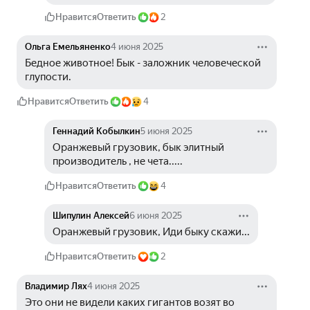
Нравится
Ответить
2
Ольга Емельяненко
4 июня 2025
Бедное животное! Бык - заложник человеческой 
глупости.
Нравится
Ответить
4
Геннадий Кобылкин
5 июня 2025
Оранжевый грузовик, бык элитный 
производитель , не чета.....
Нравится
Ответить
4
Шипулин Алексей
6 июня 2025
Оранжевый грузовик, Иди быку скажи...
Нравится
Ответить
2
Владимир Лях
4 июня 2025
Это они не видели каких гигантов возят во 