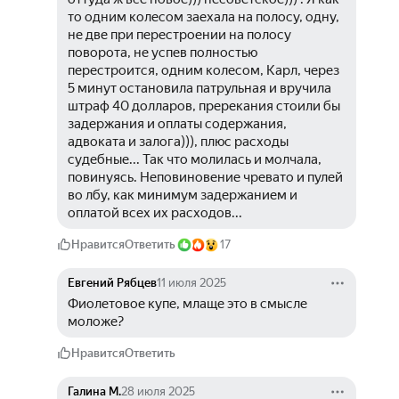
то одним колесом заехала на полосу, одну, 
не две при перестроении на полосу 
поворота, не успев полностью 
перестроится, одним колесом, Карл, через 
5 минут остановила патрульная и вручила 
штраф 40 долларов, пререкания стоили бы 
задержания и оплаты содержания, 
адвоката и залога))), плюс расходы 
судебные... Так что молилась и молчала, 
повинуясь. Неповиновение чревато и пулей 
во лбу, как минимум задержанием и 
оплатой всех их расходов...
Нравится
Ответить
17
Евгений Рябцев
11 июля 2025
Фиолетовое купе, млаще это в смысле 
моложе?
Нравится
Ответить
Галина М.
28 июля 2025