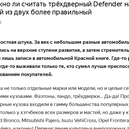
но ли считать трёхдверный Defender 
й из двух более правильный
3
стная штука. За век с небольшим разные авто­мобил
лись на верхние ступени развития, а затем стремител
 лишь записи в авто­мобильной Красной книге. Где-то
где-то выживали только те, кто сумел лучше приспо­с
ованиям покупателей.
ла не только отдельные марки или модели, но и целые с
ми кузовами. Фаэтоны, ландо, трёхдверки… Да-да! Про
ерные кузова входили в гамму большинства популярных
только у хэтчбеков всех размеров и мастей, но даже у 
ronco, Mitsubishi Pajero, Isuzu VehiCross, Opel Frontera,
Нива, наконец! Пере­числение культовых внедорожных 