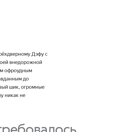
рёх­дверному Дэфу с
воей внедорожной
ным офроудным
равданным до
овый шик, огромные
ну никак не
отребовалось