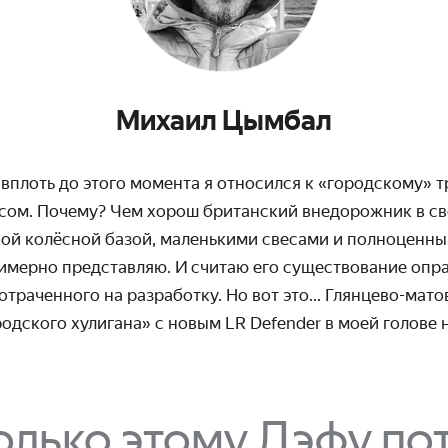
Михаил Цымбал
вплоть до этого момента я относился к «городскому» т
сом. Почему? Чем хорош британский внедорожник в с
кой колёсной базой, маленькими свесами и полноцен
имерно представляю. И считаю его существо­вание оп
отраченного на разработку. Но вот это... Глянцево-мат
одского хулигана» с новым LR Defender в моей голове 
колько этому Дэфу п