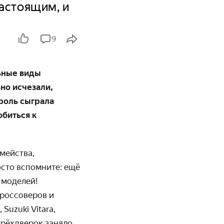
настоящим, и
9
ьные виды
ьно исчезали,
 роль сыграла
обиться к
емейства,
сто вспомните: ещё
 моделей!
кроссоверов и
 Suzuki Vitara,
трёхдверок заняло