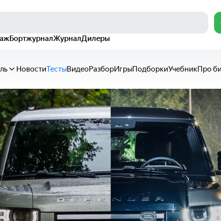
раж
Бортжурнал
Журнал
Дилеры
ль
Новости
Тесты
Видео
Разбор
Игры
Подборки
Учебник
Про б