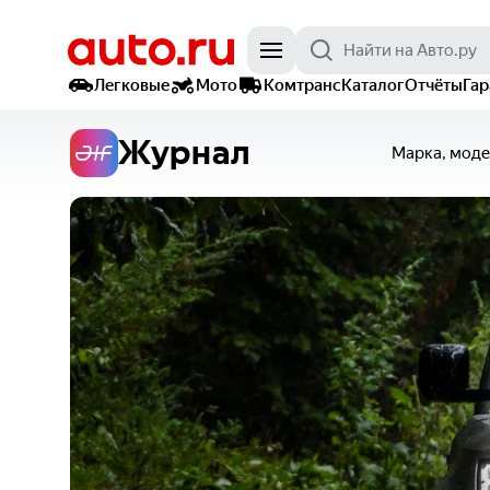
Легковые
Мото
Комтранс
Каталог
Отчёты
Га
Журнал
Марка, моде