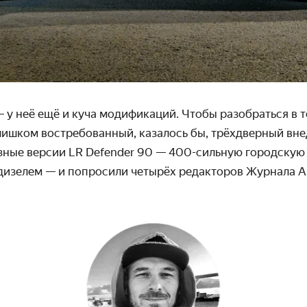
— у неё ещё и куча модификаций. Чтобы разобраться в т
лишком востребо­ванный, казалось бы, трёхдверный вн
разные версии LR Defender 90 — 400-сильную городску
изелем — и попросили четырёх редакторов Журнала Ав