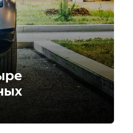
ыре
ных