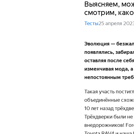
Выясняем, мож
смотрим, како
Тесты
25 апреля 202
Эволюция — безжало
появлялись, забира
оставляя после себя
изменчивая мода, а 
непостоянным треб
Такая участь постиг
объединённые схожи
10 лет назад трёхдв
Трёхдверки были не 
внедорожников! Ford B
Toyota RAV4 и наша 