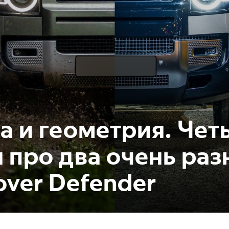
а и геометрия. Чет
 про два очень раз
over Defender