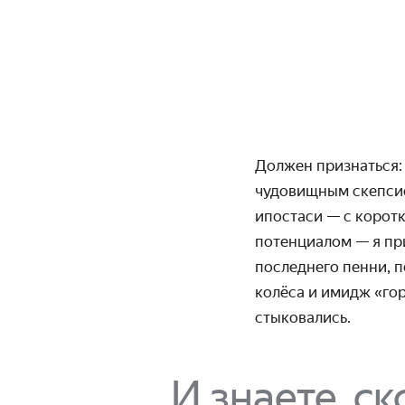
Должен признаться: 
чудовищным скепси
ипостаси — с корот
потенциалом — я пр
последнего пенни, п
колёса и имидж «гор
стыковались.
И знаете, с