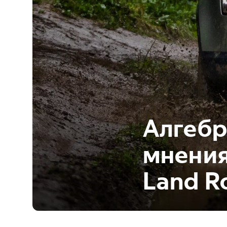
Алгебр
мнения
Land R