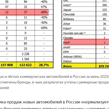
х и лёгких коммерческих автомобилей в России за июнь 2021/
* отмечены бренды, в чьих результатах учтены суммарные прода
билей
ика продаж новых автомобилей в России «нормализуетс
х брендов появились первые «отстающие»: например, с