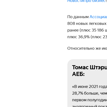
Новости
Про бизнес
По данным
Ассоциа
808 новых легковых 
ранее (плюс 35 186 
плюс 36,9% (плюс 23
Относительно же июн
Томас Штэрц
АЕБ:
«В июне 2021 год
28,7% больше, чем
первом полугодии
аналогичный показ