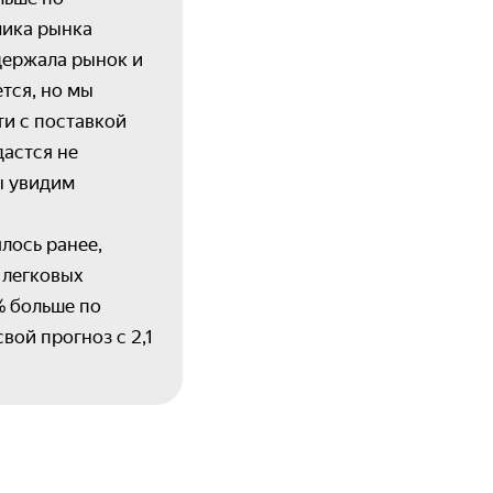
мика рынка
держала рынок и
тся, но мы
ти с поставкой
дастся не
ы увидим
лось ранее,
 легковых
% больше по
вой прогноз с 2,1