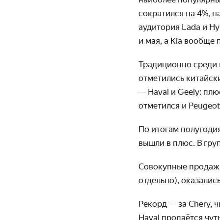
сократился на 4%, н
аудитория Lada и Hy
и мая, а Kia вообще
Традиционно среди 
отметились китайски
— Haval и Geely: п
отметился и Peugeot
По итогам полугоди
вышли в плюс. В гру
Совокупные продажи
отдельно), оказалис
Рекорд — за Chery, 
Haval продаётся чут