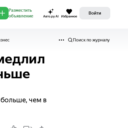
Разместить
Войти
объявление
Авто.ру AI
Избранное
изнес
Поиск по журналу
медлил
еньше
 больше, чем в