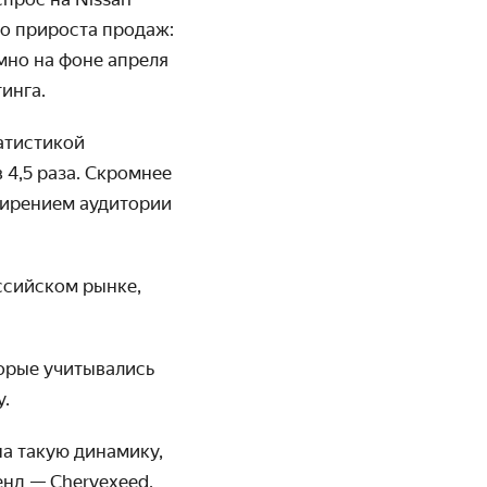
го прироста продаж:
омно на фоне апреля
тинга.
атистикой
 4,5 раза. Скромнее
сширением аудитории
ссийском рынке,
торые учитывались
у.
на такую динамику,
енд — Cheryexeed,