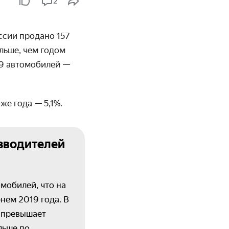
2
оссии продано 157
ольше, чем годом
749 автомобилей —
же года — 5,1%.
зводителей
мобилей, что на
нем 2019 года. В
% превышает
льше по