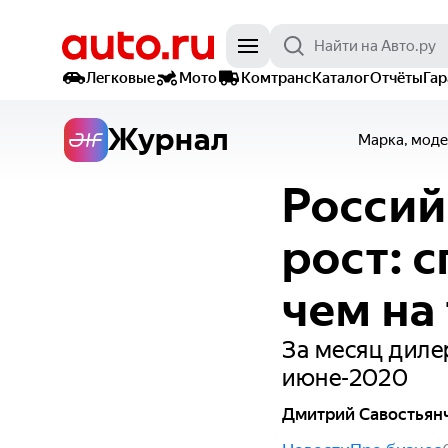
Легковые
Мото
Комтранс
Каталог
Отчёты
Га
Журнал
Марка, моде
Россий
рост: 
чем на
За месяц диле
июне-2020
Дмитрий Савостьян