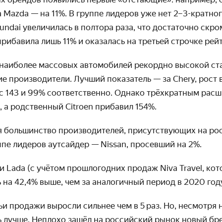
а Mazda — на 11%. В группе лидеров уже нет 2–3-кратно
undai увеличилась в полтора раза, что достаточно скр
 прибавила лишь 11% и оказалась на третьей строчке рей
наиболее массовых автомобилей рекордно высокой ст
е производители. Лучший показатель — за Chery, рост в
люс 143 и 99% соответственно. Однако трёхкратным ра
, а родственный Citroen прибавил 154%.
я большинство производителей, присут­ствующих на ро
ппе лидеров аутсайдер — Nissan, просевший на 2%.
 Lada (с учётом прошлогодних продаж Niva Travel, ко
ь на 42,4% выше, чем за аналогичный период в 2020 год
чьи продажи выросли сильнее чем в 5 раз. Но, несмотря 
ь лучше. Неплохо зашёл на российский рынок новый бр