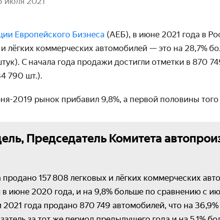
6 июля 2021
ции Европейского Бизнеса
(АЕБ), в июне 2021 года в Р
и лёгких коммер­­ческих авто­мобилей — это на 28,7% б
штук). С начала года продажи достигли отметки в 870 
4 790 шт.).
я-2019 рынок прибавил 9,8%, а первой половины того 
ель, Председатель Комитета автопрои
а продано 157 808 легковых и лёгких коммерческих авто
 в июне 2020 года, и на 9,8% больше по сравнению с ию
 2021 года продано 870 749 автомобилей, что на 36,9
атель за тот же период предыдущего года и на 5,1% бо