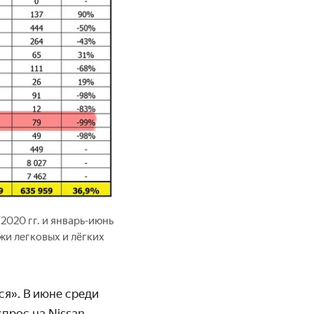
2020 гг. и январь-июнь
жи легковых и лёгких
я». В июне среди
прос на Nissan