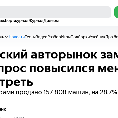
раж
Бортжурнал
Журнал
Дилеры
ль
Новости
Тесты
Видео
Разбор
Игры
Подборки
Учебник
Про б
ский авторынок за
спрос повысился м
 треть
рами продано 157 808 машин, на 28,7%
чик