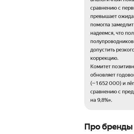
сравнению с перв
превышает ожида
помогла замедлит
надеемся, что по
полупроводников 
допустить резког
коррекцию.
Комитет позитивно
обновляет годово
(~ 1 652 000) и л
сравнению с пред
на 9,8%».
Про бренды