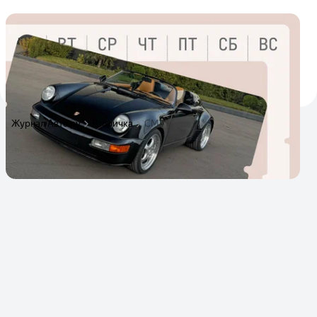
От Спидстера до одноцилиндровой
«капсулы»: объявления недели на Авто.ру
Яркие и необычные автомобили, которые можно купить
прямо сейчас
5
21 декабря 2025
Журнал Авто.ру
Вторичка
СМЗ