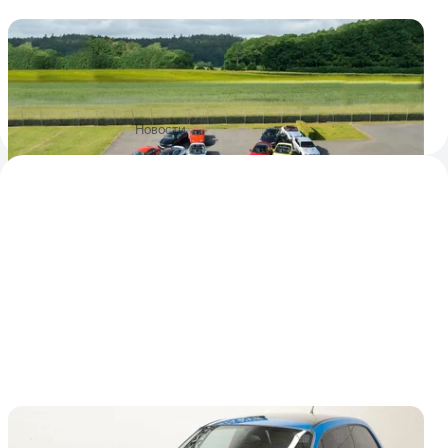
С молотка уйдёт коллекция спорткаров от
BMW M ценой больше 4 миллионов
долларов
Собрание охватывает период с 1975 по 2023 год
3
6 октября 2025
Новости
BMW Z3 M Coupe в редком синем цвете
продают за 4,4 миллиона рублей