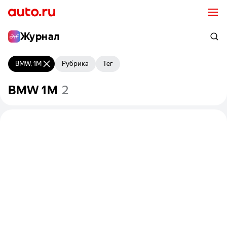
Журнал
BMW, 1M
Рубрика
Тег
BMW
1M