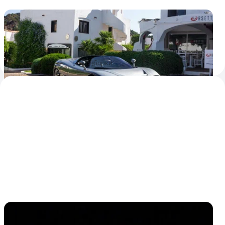
12-цилиндровый суперкар BMW, о котором
все забыли. Фотопост
Модель с логотипом мюнхенской марки, о которой вы,
скорее всего, не знали
1
3
2 сентября 2021
Подборки
BMW вспоминает лучшие сейфти-кары для
чемпионата MotoGP