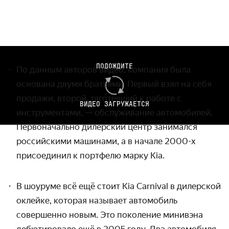
ПОДОЖДИТЕ
По данным авторов видео, компания была
основана двумя братьями. Первый взял на себя
продажи, второй, тяготевший к работе с
ВИДЕО ЗАГРУЖАЕТСЯ
инструментами, — обслуживание автомобилей.
Первоначально дилерский центр занимался
российскими машинами, а в начале 2000-х
присоединил к портфелю марку Kia.
В шоуруме
всё ещё стоит Kia Carnival в дилерской
оклейке, которая называет автомобиль
совершенно новым. Это поколение минивэна
дебютировало ещё в 2005 году. Два автомобиля