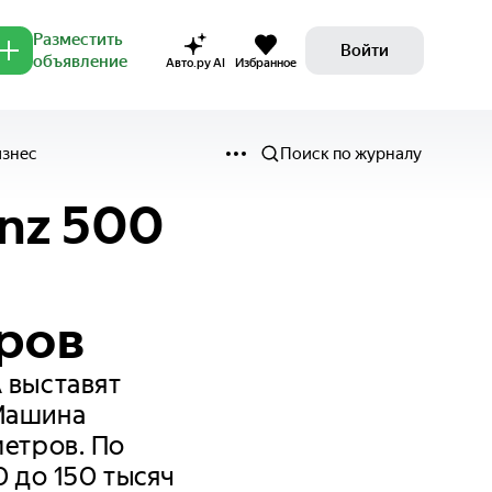
Разместить
Войти
объявление
Авто.ру AI
Избранное
изнес
Поиск по журналу
nz 500
аров
 выставят
 Машина
метров. По
0 до 150 тысяч