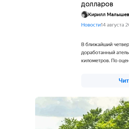
долларов
Кирилл Малыше
Новости
14 августа 
В ближайший четвер
доработанный атель
километров. По оцен
Чит