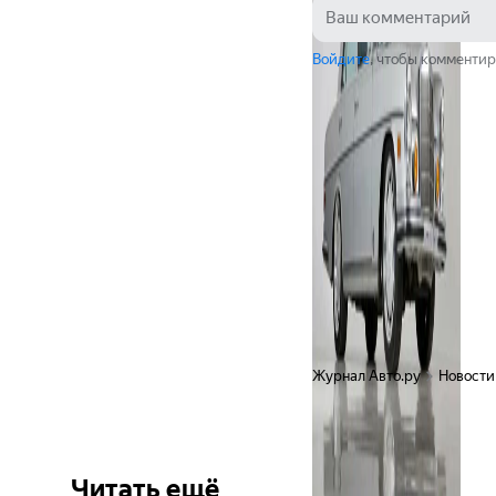
Войдите
, чтобы комментир
Журнал Авто.ру
Новости
Читать ещё