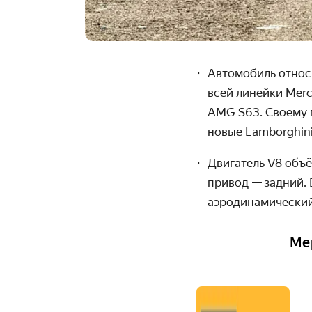
Автомобиль относи
всей линейки
Merc
AMG
S
63. Своему
новые
Lamborghin
Двигатель
V
8 объё
привод
—
задний. 
аэродинамически
Ме