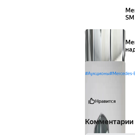
Me
SM
Me
на
#Аукционы
#Mercedes-
Нравится
Комментарии