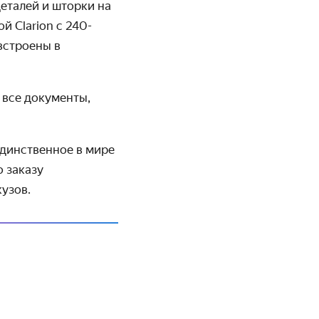
еталей и шторки на
ой С
larion
с 240-
встроены в
 все документы,
единственное в мире
о заказу
узов.