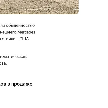
али обыденностью
нешнего Mercedes-
а стоили в США
томатическая,
ова,
дов в продаже