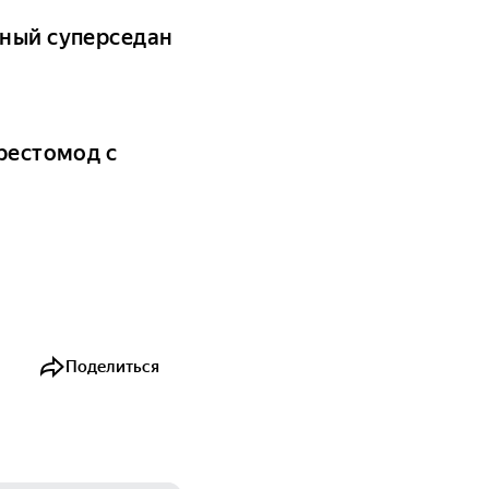
ьный суперседан
 рестомод с
Поделиться