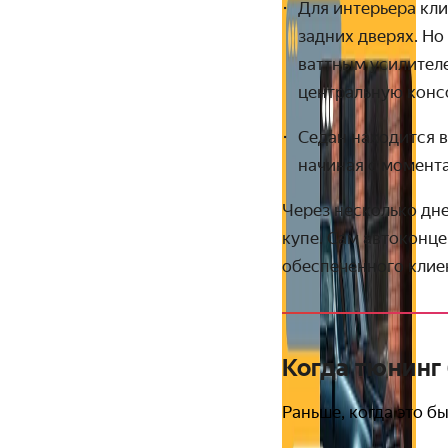
Для интерьера кли
задних дверях. Но
ваттным усилител
центральную конс
Седан находится в
начиная с момента
Через несколько дн
купе. Сам автоконцер
обеспеченного клие
Когда тюнинг
Раньше, когда это б