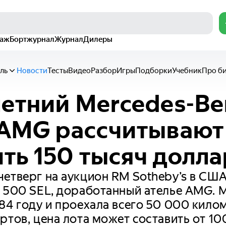
раж
Бортжурнал
Журнал
Дилеры
ль
Новости
Тесты
Видео
Разбор
Игры
Подборки
Учебник
Про б
летний Mercedes-Be
 AMG рассчитывают
ть 150 тысяч долл
етверг на аукцион RM Sotheby’s в США
z 500 SEL, доработанный ателье AMG.
84 году и проехала всего 50 000 кило
ртов, цена лота может составить от 10