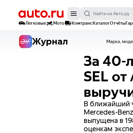
Легковые
Мото
Комтранс
Каталог
Отчёты
Га
Журнал
Марка, моде
За 40-
SEL от
выручи
В ближайший ч
Mercedes-Ben
выпущена в 19
оценкам экспе