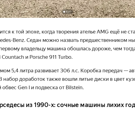
тся к той эпохе, когда творения ателье
AMG
ещё не ст
edes
-
Benz
. Седан можно назвать предшественником ны
 первому владельцу машина обошлась дороже, чем тогд
i
Countach
и
Porsche
911
Turbo
.
мом 5,4 литра развивает 306 л.с. Коробка передач
—
ав
В набор доработок также вошли литые диски в цвет куз
й обвес
Gen
I
и подвеска от
Bilstein
.
рседесы из 1990-х: сочные машины лихих го