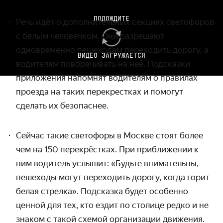
ПОДОЖДИТЕ
Речь идёт о дополнительных секциях светофоров
с белым человечком. Они разрешают
одновременно пешеходам переходить дорогу, а
ВИДЕО ЗАГРУЖАЕТСЯ
водителям поворачивать на неё. Подсказки
приложения напомнят водителям о правилах
проезда на таких перекрестках и помогут
сделать их безопаснее.
Сейчас такие светофоры в Москве стоят более
чем на 150 перекрёстках. При приближении к
ним водитель услышит: «Будьте внимательны,
пешеходы могут переходить дорогу, когда горит
белая стрелка». Подсказка будет особенно
ценной для тех, кто ездит по столице редко и не
знаком с такой схемой организации движения.