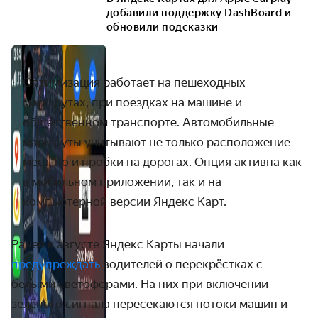
добавили поддержку DashBoard и
обновили подсказки
Оптимизация работает на пешеходных
маршрутах, при поездках на машине и
общественном транспорте. Автомобильные
маршруты учитывают не только расположение
мест, но и пробки на дорогах. Опция активна как
в мобильном приложении, так и на
компьютерной версии Яндекс Карт.
Ранее в августе Яндекс Карты начали
предупреждать
водителей о перекрёстках с
белыми светофорами. На них при включении
зелёного сигнала пересекаются потоки машин и