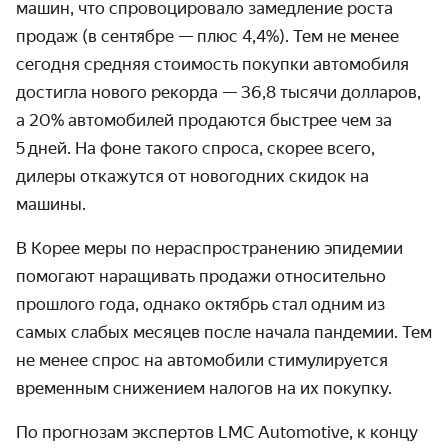
машин, что спрово­цировало замед­ление роста
продаж (в сентябре — плюс 4,4%). Тем не менее
сегодня средняя стоимость покупки автомо­биля
достигла нового рекорда — 36,8 тысячи долларов,
а 20% автомо­билей продаются быстрее чем за
5 дней. На фоне такого спроса, скорее всего,
дилеры откажутся от новогодних скидок на
машины.
В Корее меры по нераспростра­нению эпидемии
помогают наращивать продажи относи­тельно
прошлого года, однако октябрь стал одним из
самых слабых месяцев после начала пандемии. Тем
не менее спрос на авто­мобили стимули­руется
временным снижением налогов на их покупку.
По прогнозам экспертов LMC Automotive, к концу