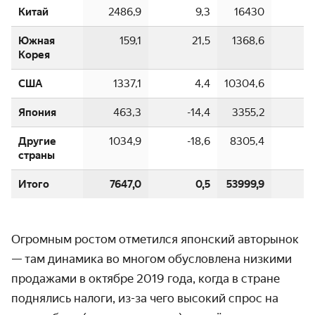
Китай
2486,9
9,3
16430
Южная
159,1
21,5
1368,6
Корея
США
1337,1
4,4
10304,6
Япония
463,3
-14,4
3355,2
Другие
1034,9
-18,6
8305,4
-
страны
Итого
7647,0
0,5
53999,9
Огромным ростом отметился японский авторынок
— там динамика во многом обуслов­лена низкими
продажами в октябре 2019 года, когда в стране
поднялись налоги,
из-за
чего высокий спрос на