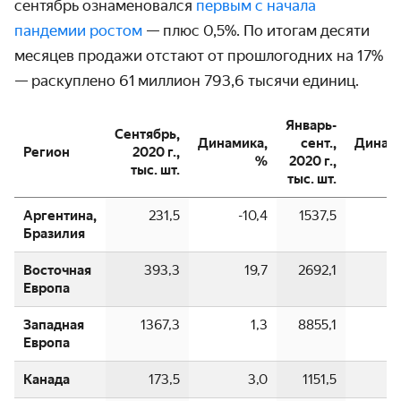
сентябрь ознаменовался
первым с начала
пандемии ростом
— плюс 0,5%. По итогам десяти
месяцев продажи отстают от прошло­годних на 17%
— раскуплено 61 миллион 793,6 тысячи единиц.
Январь-
Сентябрь,
Динамика,
сент.,
Динами
Регион
2020 г.,
%
2020 г.,
тыс. шт.
тыс. шт.
Аргентина,
231,5
-10,4
1537,5
-
Бразилия
Восточная
393,3
19,7
2692,1
Европа
Западная
1367,3
1,3
8855,1
-
Европа
Канада
173,5
3,0
1151,5
-