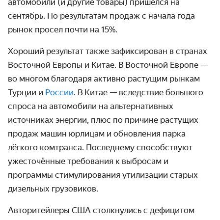
авто­мобили (и другие товары) пришёлся на
сентябрь. По резуль­татам продаж с начала года
рынок просел почти на 15%.
Хороший результат также зафикси­рован в странах
Восточной Европы и Китае. В Восточной Европе —
во многом благодаря активно растущим рынкам
Турции и
России
. В Китае — вслед­ствие большого
спроса на автомо­били на альтер­нативных
источниках энергии, плюс по причине растущих
продаж машин юрлицам и обнов­ления парка
лёгкого комтранса. Последнему способ­ствуют
ужесточённые требо­вания к выбросам и
программы стимули­рования утилизации старых
дизельных грузовиков.
Авторитейлеры США столкнулись с дефицитом