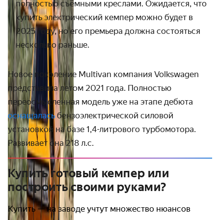
полностью съёмными креслами. Ожидается, что
купить электрический кемпер можно будет в
2025 году, но его премьера должна состояться
несколько раньше.
Новое поколение Multivan компания Volkswagen
представила летом 2021 года. Полностью
переосмысленная модель уже на этапе дебюта
оснащалась
бензоэлектрической силовой
установкой на базе 1,4-литрового турбомотора.
Развивает она 218 л.с.
Купить готовый кемпер или
построить своими руками?
Купить — на заводе учтут множество нюансов