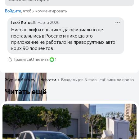
Войдите
, чтобы комментировать
Глеб Котов
18 марта 2026
Ниссан лиф и енв никогда официально не 
поставлялись в Россию и никогда это 
приложение не работало на праворултных авто 
коих 90 пооцентов
Нравится
Ответить
1
Журнал Авто.ру
Новости
Владельцев Nissan Leaf лишили прилож
Читать ещё