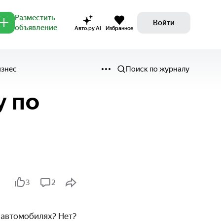
Разместить
Войти
объявление
Авто.ру AI
Избранное
изнес
Поиск по журналу
у по
3
2
 автомобилях? Нет?