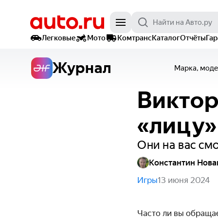
Легковые
Мото
Комтранс
Каталог
Отчёты
Га
Журнал
Марка, моде
Виктор
«лицу»
Они на вас см
Константин Нова
Игры
13 июня 2024
Часто ли вы обраща