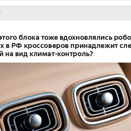
9
того блока тоже вдохновлялись роб
х в РФ кроссоверов принадлежит сл
й на вид климат-контроль?