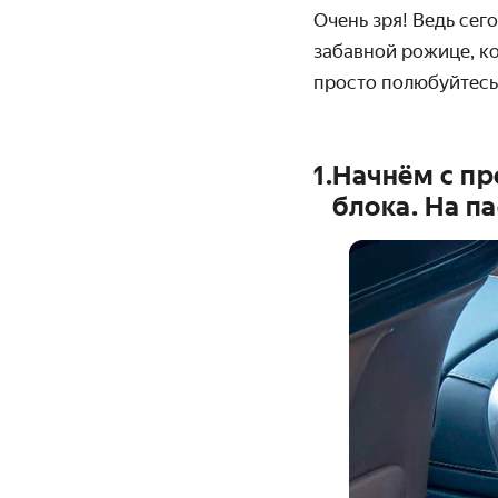
Очень зря! Ведь се
забавной рожице, ко
просто полюбуйтесь
1
.
Начнём с п
блока. На п