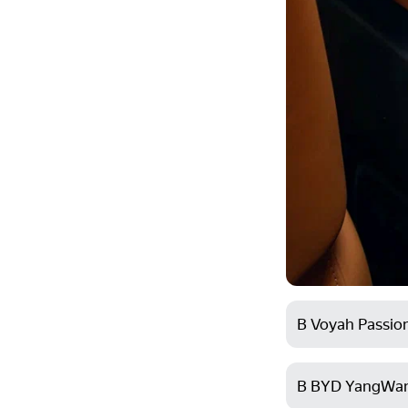
В Voyah Passio
В BYD YangWa