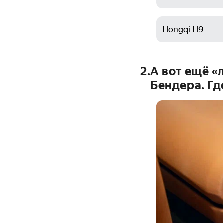
Hongqi H9
2
.
А вот ещё «
Бендера. Гд