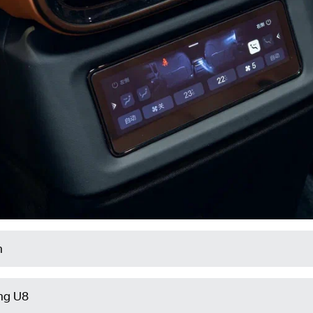
n
ng U8