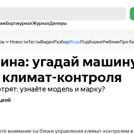
раж
Бортжурнал
Журнал
Дилеры
ль
Новости
Тесты
Видео
Разбор
Игры
Подборки
Учебник
Про б
ина: угадай машин
 климат-контроля
отрят: узнаёте модель и марку?
цкий
ете внимание на блоки управления климат-контролем в