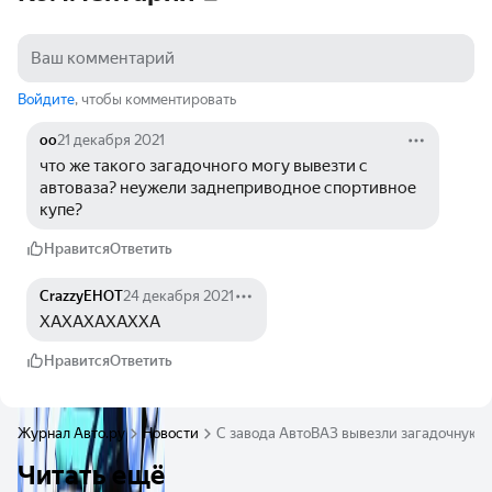
Войдите
, чтобы комментировать
oo
21 декабря 2021
что же такого загадочного могу вывезти с 
автоваза? неужели заднеприводное спортивное 
купе?
Нравится
Ответить
CrazzyEHOT
24 декабря 2021
ХАХАХАХАХХА
Нравится
Ответить
Журнал Авто.ру
Новости
С завода АвтоВАЗ вывезли загадочную м
Читать ещё