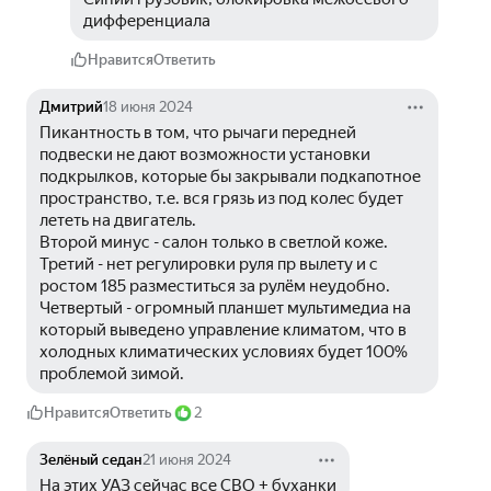
дифференциала
Нравится
Ответить
Дмитрий
18 июня 2024
Пикантность в том, что рычаги передней 
подвески не дают возможности установки 
подкрылков, которые бы закрывали подкапотное 
пространство, т.е. вся грязь из под колес будет 
лететь на двигатель. 
Второй минус - салон только в светлой коже.
Третий - нет регулировки руля пр вылету и с 
ростом 185 разместиться за рулём неудобно.
Четвертый - огромный планшет мультимедиа на 
который выведено управление климатом, что в 
холодных климатических условиях будет 100% 
проблемой зимой.
Нравится
Ответить
2
Зелёный седан
21 июня 2024
На этих УАЗ сейчас все СВО + буханки