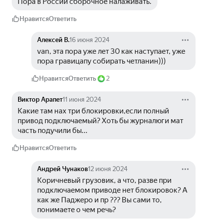
Пора в России сборочное налаживать.
Нравится
Ответить
Алексей В.
16 июня 2024
van, эта пора уже лет 30 как наступает, уже 
пора гравицапу собирать четланин))) 
Нравится
Ответить
2
Виктор Арапет
11 июня 2024
Какие там нах три блокировки,если полный 
привод подключаемый? Хоть бы журналюги мат 
часть подучили бы...
Нравится
Ответить
Андрей Чунаков
12 июня 2024
Коричневый грузовик, а что, разве при 
подключаемом приводе нет блокировок? А 
как же Паджеро и пр ??? Вы сами то, 
понимаете о чем речь?