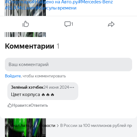
#Спорткары
#Найдено на Авто.ру
#Mercedes-Benz
#SLR McLaren
#Капсулы времени
1
Комментарии
1
Войдите
, чтобы комментировать
Зелёный хэтчбек
24 июня 2024
Цвет корпуса 🔥🔥🔥
Нравится
Ответить
Журнал Авто.ру
Новости
В России за 100 миллионов рублей прод