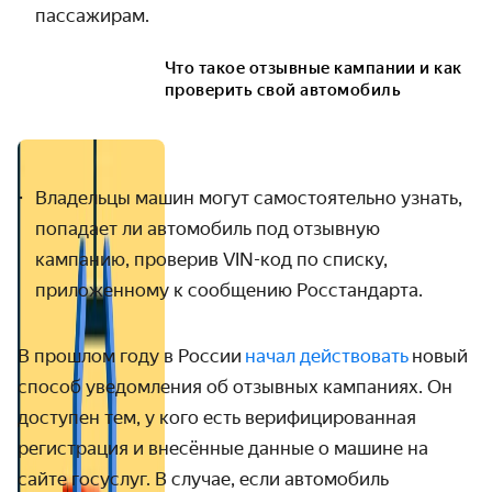
пассажирам.
Что такое отзывные кампании и как
проверить свой автомобиль
Владельцы машин могут самостоятельно узнать,
попадает ли автомобиль под отзывную
кампанию, проверив VIN-код по списку,
приложенному к сообщению Росстандарта
.
В прошлом году в России
начал действовать
новый
способ уведомления об отзывных кампаниях. Он
доступен тем, у кого есть верифицированная
регистрация и внесённые данные о машине на
сайте госуслуг. В случае, если автомобиль