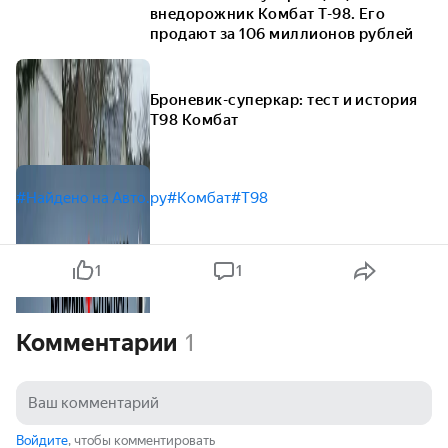
внедорожник Комбат Т-98. Его
продают за 106 миллионов рублей
Броневик-суперкар: тест и история
Т98 Комбат
#Найдено на Авто.ру
#Комбат
#Т98
1
1
Комментарии
1
Войдите
, чтобы комментировать