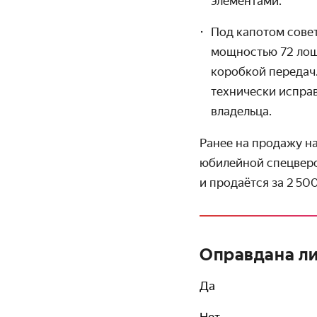
элементами.
Под капотом совет
мощностью 72 лош
коробкой передач
технически исправ
владельца.
Ранее на продажу н
юбилейной спецверси
и продаётся за 2 50
Оправдана ли
Да
Нет