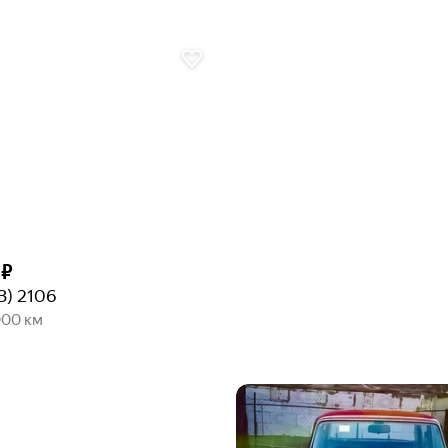
 ₽
З) 2106
000 км