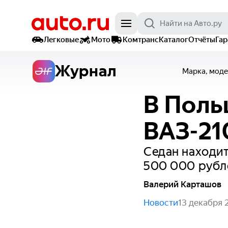
Легковые
Мото
Комтранс
Каталог
Отчёты
Га
Журнал
Марка, моде
В Поль
ВАЗ-21
Седан находит
500 000 рубл
Валерий Карташов
Новости
13 декабря 