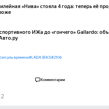
илейная «Нива» стояла 4 года: теперь её пр
роже
 спортивного ИЖа до «гончего» Gallardo: об
 Авто.ру
Капсулы времени
#LADA (ВАЗ)
#2106
Комментарии
2