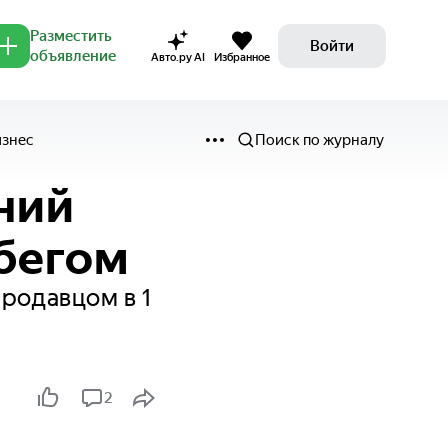
Разместить
Войти
объявление
Авто.ру AI
Избранное
изнес
Поиск по журналу
ний
бегом
продавцом в 1
2