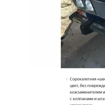
Сорокалетняя «ше
цвет, без поврежд
кожзамени­телем 
с колпаками и шт