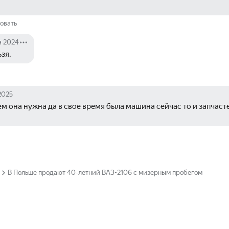
овать
я 2024
зя.
2025
м она нужна да в свое время была машина сейчас то и запчастей
В Польше продают 40-летний ВАЗ-2106 с мизерным пробегом