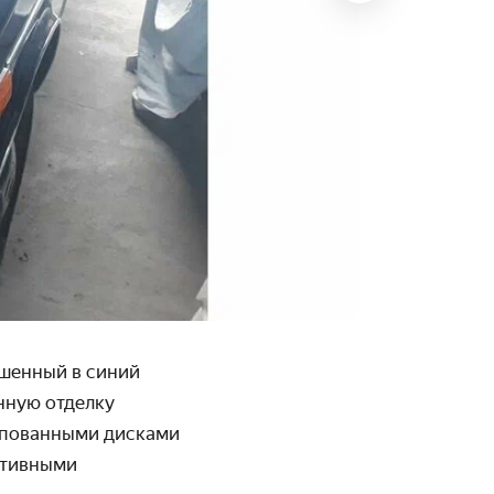
ашенный в синий
нную отделку
мпо­ванными дисками
ативными