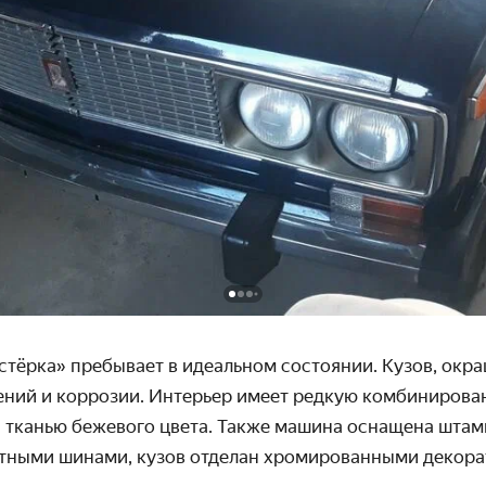
стёрка» пребывает в идеальном состоянии. Кузов, окр
ений и коррозии. Интерьер имеет редкую комбини­рова
и тканью бежевого цвета. Также машина оснащена шта
атными шинами, кузов отделан хромиро­ванными декор