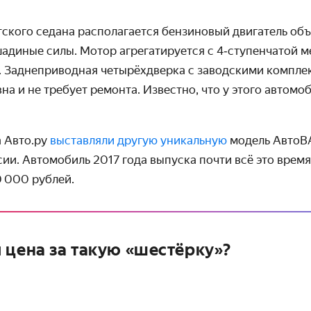
ского седана располагается бензиновый двигатель объ
адиные силы. Мотор агрегатируется с 4‑ступенчатой 
. Задне­приводная четырёх­дверка с заводскими компл
на и не требует ремонта. Известно, что у этого автомо
а Авто.ру
выставляли другую уникальную
модель АвтоВА
и. Автомобиль 2017 года выпуска почти всё это время
0 000 рублей.
 цена за такую «шестёрку»?