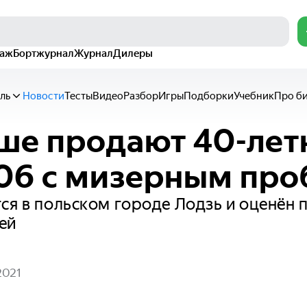
раж
Бортжурнал
Журнал
Дилеры
ль
Новости
Тесты
Видео
Разбор
Игры
Подборки
Учебник
Про б
ше продают 40-лет
06 с мизерным про
ся в польском городе Лодзь и оценён 
ей
2021