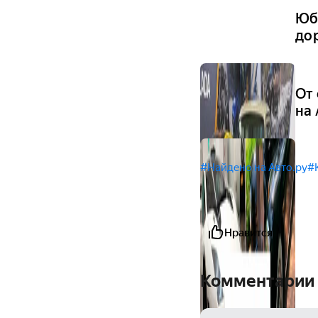
Юб
до
От
на
#Найдено на Авто.ру
#
Нравится
Комментарии