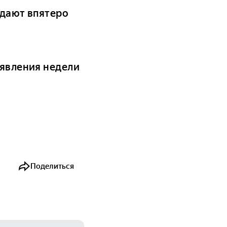
одают впятеро
ъявления недели
Поделиться