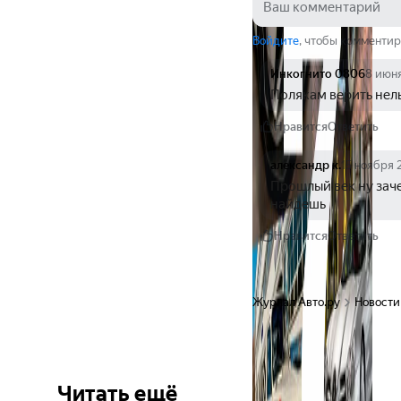
Войдите
, чтобы комментир
Инкогнито 0806
8 июн
Полякам верить нель
Нравится
Ответить
александр к.
15 ноября 
Прошлый век ну заче
найдешь 
Нравится
Ответить
Журнал Авто.ру
Новости
Читать ещё