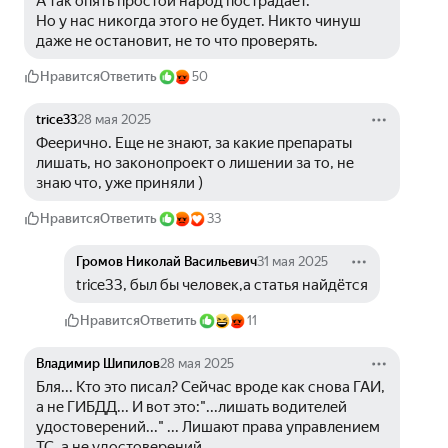
А так опять простой народ пострадает.
Но у нас никогда этого не будет. Никто чинуш 
даже не остановит, не то что проверять.
Нравится
Ответить
50
trice33
28 мая 2025
Феерично. Еще не знают, за какие препараты 
лишать, но законопроект о лишении за то, не 
знаю что, уже приняли )
Нравится
Ответить
33
Громов Николай Васильевич
31 мая 2025
trice33, был бы человек,а статья найдётся
Нравится
Ответить
11
Владимир Шипилов
28 мая 2025
Бля... Кто это писал? Сейчас вроде как снова ГАИ, 
а не ГИБДД... И вот это:"...лишать водителей 
удостоверений..." ... Лишают права управлением 
ТС, а не удостоверений...