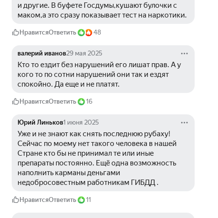
и другие. В буфете Госдумы,кушают булочки с 
маком,а это сразу показывает тест на наркотики. 
Нравится
Ответить
48
валерий иванов
29 мая 2025
Кто то ездит без нарушений его лишат прав. А у 
кого то по сотни нарушений они так и ездят 
спокойно. Да еще и не платят.
Нравится
Ответить
16
Юрий Линьков
1 июня 2025
Уже и не знают как снять последнюю рубаху! 
Сейчас по моему нет такого человека в нашей 
Стране кто бы не принимал те или иные 
препараты постоянно. Ещё одна возможность 
наполнить карманы деньгами 
недобросовестным работникам ГИБДД .
Нравится
Ответить
11