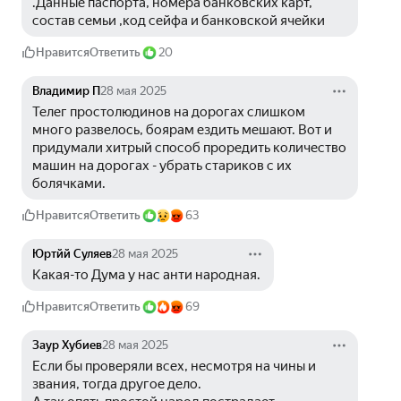
.Данные паспорта, номера банковских карт, 
состав семьи ,код сейфа и банковской ячейки
Нравится
Ответить
20
Владимир П
28 мая 2025
Телег простолюдинов на дорогах слишком 
много развелось, боярам ездить мешают. Вот и 
придумали хитрый способ проредить количество 
машин на дорогах - убрать стариков с их 
болячками.
Нравится
Ответить
63
Юртйй Суляев
28 мая 2025
Какая-то Дума у нас анти народная. 
Нравится
Ответить
69
Заур Хубиев
28 мая 2025
Если бы проверяли всех, несмотря на чины и 
звания, тогда другое дело.