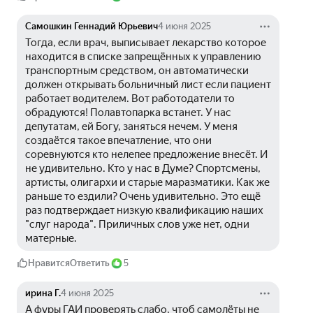
Самошкин Геннадий Юрьевич
4 июня 2025
Тогда, если врач, выписывает лекарство которое 
находится в списке запрещённых к управлению 
транспортным средством, он автоматически 
должен открывать больничный лист если пациент 
работает водителем. Вот работодатели то 
обрадуются! Полавтопарка встанет. У нас 
депутатам, ей Богу, заняться нечем. У меня 
создаётся такое впечатление, что они 
соревнуются кто нелепее предложение внесёт. И 
не удивительно. Кто у нас в Думе? Спортсмены, 
артисты, олигархи и старые маразматики. Как же 
раньше то ездили? Очень удивительно. Это ещё 
раз подтверждает низкую квалификацию наших 
"слуг народа". Приличных слов уже нет, одни 
матерные.
Нравится
Ответить
5
ирина Г.
4 июня 2025
А фуры ГАИ проверять слабо, чтоб самолёты не 