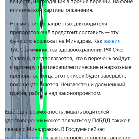
веществ, не входящих в прочие перечни, на фоне
клинической картины опьянения.
Новый список запретных для водителя
препаратов ещё предстоит составить — эту
функцию возложат на Минздрав. Как
заявил
ТАСС замминистра здравоохранения РФ Олег
Салагай, предполагается, что в перечень войдут,
к примеру, противоэпилептические и наркозные
препараты. Когда этот список будет завершён,
пока не уточняется. Неизвестен и дальнейший
график работы над законопроектом.
Ещё одна возможность лишать водителей
удостоверений может появиться у ГИБДД также в
связке с Минздравом. В Госдуме сейчас
рассматривается
законопроект о предоставлении