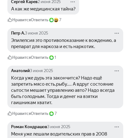
Сергей Карев
2 июня 2025
А как же медицинская тайна?
Нравится
Ответить
7
Петр А.
3 июня 2025
Эпилепсия это противопоказание к вождению, а 
препарат для наркоза и есть наркотик.
Нравится
Ответить
1
Анатолий
3 июня 2025
Когда уже дурь эта закончится? Надо ещё 
запретить мясо есть,рыбу.... А вдруг состояние 
сытости мешает управлению авто? Надо всегда 
быть голодным. Тогда и денег на взятки 
гаишникам хватит.
Нравится
Ответить
7
Роман Кондрашов
3 июня 2025
Меня уже лешали водительских прав в 2008 