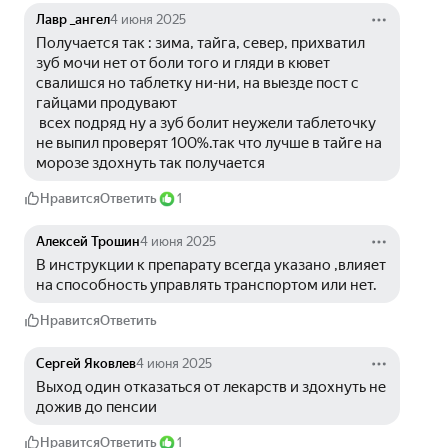
Лавр _ангел
4 июня 2025
Получается так : зима, тайга, север, прихватил 
зуб мочи нет от боли того и гляди в кювет 
свалишся но таблетку ни-ни, на выезде пост с 
гайцами продувают
 всех подряд ну а зуб болит неужели таблеточку 
не выпил проверят 100%.так что лучше в тайге на 
морозе здохнуть так получается 
Нравится
Ответить
1
Алексей Трошин
4 июня 2025
В инструкции к препарату всегда указано ,влияет 
на способность управлять транспортом или нет.
Нравится
Ответить
Сергей Яковлев
4 июня 2025
Выход один отказаться от лекарств и здохнуть не 
дожив до пенсии 
Нравится
Ответить
1